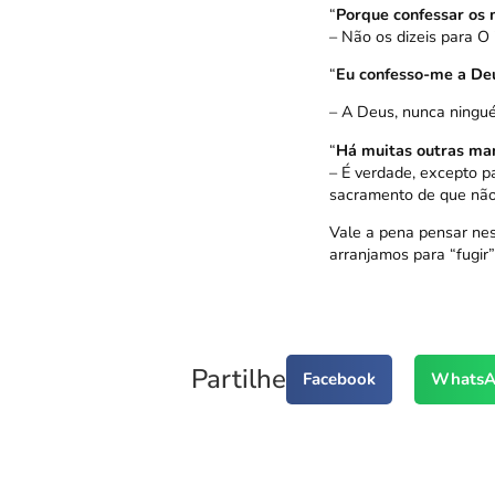
“
Porque confessar os
– Não os dizeis para O 
“
Eu confesso-me a De
– A Deus, nunca ningué
“
Há muitas outras man
– É verdade, excepto p
sacramento de que não
Vale a pena pensar nes
arranjamos para “fugir
Partilhe
Facebook
WhatsA