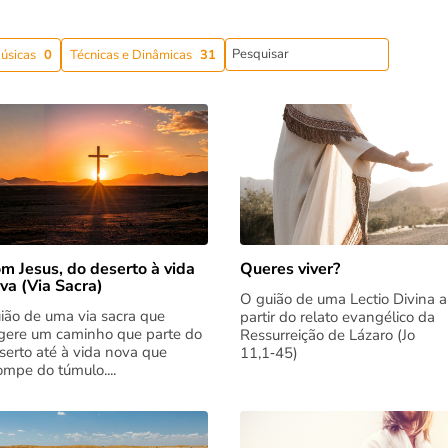
úsicas
0
Técnicas e Dinâmicas
31
m Jesus, do deserto à vida
Queres viver?
va (Via Sacra)
O guião de uma Lectio Divina a
ião de uma via sacra que
partir do relato evangélico da
gere um caminho que parte do
Ressurreição de Lázaro (Jo
serto até à vida nova que
11,1‑45)
rompe do túmulo....