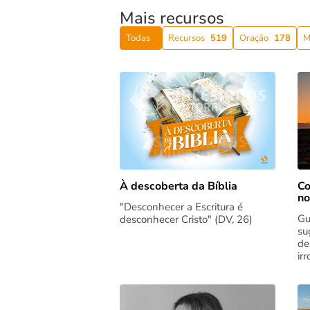
Mais recursos
Todas
Recursos
519
Oração
178
M
Co
À descoberta da Bíblia
no
"Desconhecer a Escritura é
Gu
desconhecer Cristo" (DV, 26)
su
de
ir