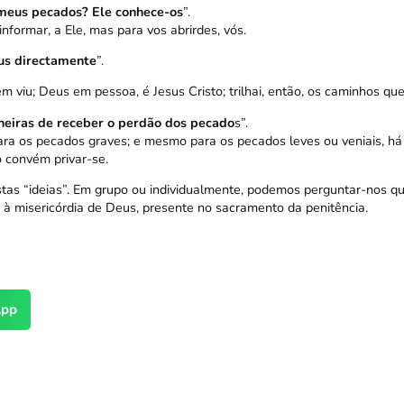
 meus pecados? Ele conhece-os
”.
informar, a Ele, mas para vos abrirdes, vós.
us directamente
”.
m viu; Deus em pessoa, é Jesus Cristo; trilhai, então, os caminhos qu
eiras de receber o perdão dos pecado
s”.
ara os pecados graves; e mesmo para os pecados leves ou veniais, há
 convém privar-se.
tas “ideias”. Em grupo ou individualmente, podemos perguntar-nos qu
” à misericórdia de Deus, presente no sacramento da penitência.
pp