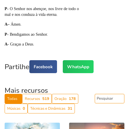
P-
O Senhor nos abençoe, nos livre de todo o
mal e nos conduza à vida eterna.
A
–
Ámen.
P-
Bendigamos ao Senhor.
A-
Graças a Deus.
Partilhe
Facebook
WhatsApp
Mais recursos
Todas
Recursos
519
Oração
178
Músicas
0
Técnicas e Dinâmicas
31