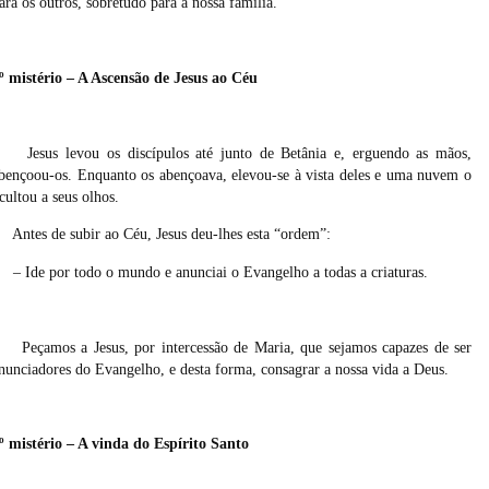
ara os outros, sobretudo para a nossa família.
º mistério – A Ascensão de Jesus ao Céu
Jesus levou os discípulos até junto de Betânia e, erguendo as mãos,
bençoou-os. Enquanto os abençoava, elevou-se à vista deles e uma nuvem o
cultou a seus olhos.
Antes de subir ao Céu, Jesus deu-lhes esta “ordem”:
– Ide por todo o mundo e anunciai o Evangelho a todas a criaturas.
Peçamos a Jesus, por intercessão de Maria, que sejamos capazes de ser
nunciadores do Evangelho, e desta forma, consagrar a nossa vida a Deus.
º mistério – A vinda do Espírito Santo