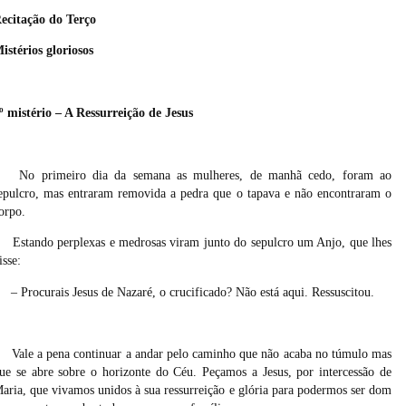
ecitação do Terço
istérios gloriosos
º mistério – A Ressurreição de Jesus
No primeiro dia da semana as mulheres, de manhã cedo, foram ao
epulcro, mas entraram removida a pedra que o tapava e não encontraram o
orpo.
Estando perplexas e medrosas viram junto do sepulcro um Anjo, que lhes
isse:
– Procurais Jesus de Nazaré, o crucificado? Não está aqui. Ressuscitou.
Vale a pena continuar a andar pelo caminho que não acaba no túmulo mas
ue se abre sobre o horizonte do Céu. Peçamos a Jesus, por intercessão de
aria, que vivamos unidos à sua ressurreição e glória para podermos ser dom