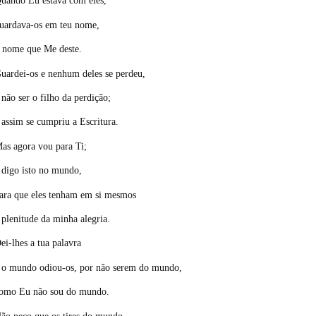
uando Eu estava com eles,
uardava-os em teu nome,
 nome que Me deste.
uardei-os e nenhum deles se perdeu,
 não ser o filho da perdição;
 assim se cumpriu a Escritura.
as agora vou para Ti;
 digo isto no mundo,
ara que eles tenham em si mesmos
 plenitude da minha alegria.
ei-lhes a tua palavra
 o mundo odiou-os, por não serem do mundo,
omo Eu não sou do mundo.
ão peço que os tires do mundo,