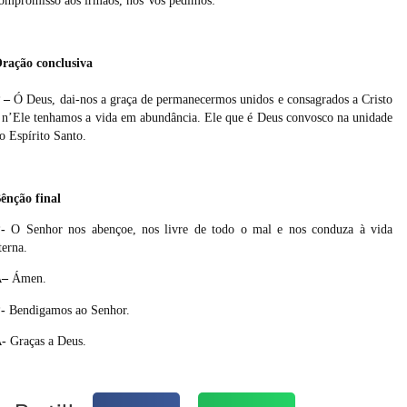
ompromisso aos irmãos, nós Vos pedimos:
ração conclusiva
 –
Ó Deus, dai-nos a graça de permanecermos unidos e consagrados a Cristo
 n’Ele tenhamos a vida em abundância. Ele que é Deus convosco na unidade
o Espírito Santo.
ênção final
-
O Senhor nos abençoe, nos livre de todo o mal e nos conduza à vida
terna.
A
–
Ámen.
-
Bendigamos ao Senhor.
-
Graças a Deus.