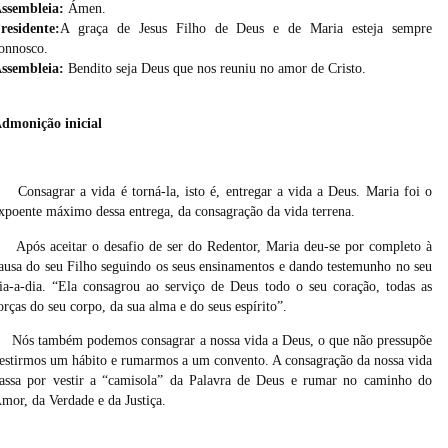
ssembleia:
Ámen.
residente:
A graça de Jesus Filho de Deus e de Maria esteja sempre
onnosco.
ssembleia:
Bendito seja Deus que nos reuniu no amor de Cristo.
dmonição inicial
Consagrar a vida é torná-la, isto é, entregar a vida a Deus. Maria foi o
xpoente máximo dessa entrega, da consagração da vida terrena.
Após aceitar o desafio de ser do Redentor, Maria deu-se por completo à
ausa do seu Filho seguindo os seus ensinamentos e dando testemunho no seu
ia-a-dia. “Ela consagrou ao serviço de Deus todo o seu coração, todas as
orças do seu corpo, da sua alma e do seus espírito”.
Nós também podemos consagrar a nossa vida a Deus, o que não pressupõe
estirmos um hábito e rumarmos a um convento. A consagração da nossa vida
assa por vestir a “camisola” da Palavra de Deus e rumar no caminho do
mor, da Verdade e da Justiça.