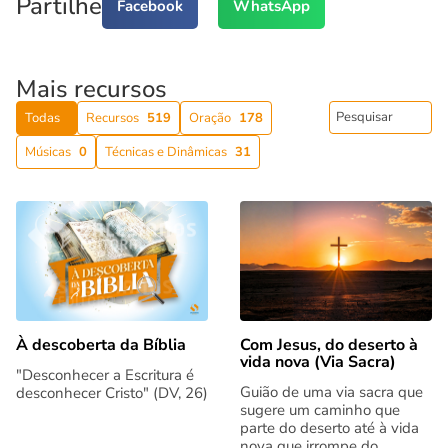
Partilhe
Facebook
WhatsApp
Mais recursos
Todas
Recursos
519
Oração
178
Músicas
0
Técnicas e Dinâmicas
31
Com Jesus, do deserto à
À descoberta da Bíblia
vida nova (Via Sacra)
"Desconhecer a Escritura é
Guião de uma via sacra que
desconhecer Cristo" (DV, 26)
sugere um caminho que
parte do deserto até à vida
nova que irrompe do