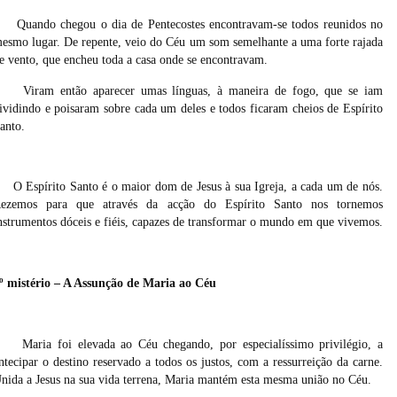
Quando chegou o dia de Pentecostes encontravam-se todos reunidos no
esmo lugar. De repente, veio do Céu um som semelhante a uma forte rajada
e vento, que encheu toda a casa onde se encontravam.
Viram então aparecer umas línguas, à maneira de fogo, que se iam
ividindo e poisaram sobre cada um deles e todos ficaram cheios de Espírito
anto.
O Espírito Santo é o maior dom de Jesus à sua Igreja, a cada um de nós.
ezemos para que através da acção do Espírito Santo nos tornemos
nstrumentos dóceis e fiéis, capazes de transformar o mundo em que vivemos.
º mistério – A Assunção de Maria ao Céu
Maria foi elevada ao Céu chegando, por especialíssimo privilégio, a
ntecipar o destino reservado a todos os justos, com a ressurreição da carne.
nida a Jesus na sua vida terrena, Maria mantém esta mesma união no Céu.