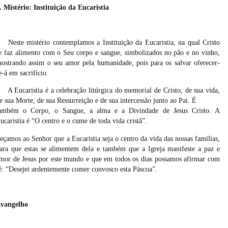
. Mistério: Instituição da Eucaristia
Neste mistério contemplamos a Instituição da Eucaristia, na qual Cristo
e faz alimento com o Seu corpo e sangue, simbolizados no pão e no vinho,
ostrando assim o seu amor pela humanidade, pois para os salvar oferecer-
e-á em sacrifício.
A Eucaristia é a celebração litúrgica do memorial de Cristo, de sua vida,
e sua Morte, de sua Ressurreição e de sua intercessão junto ao Pai. É
ambém o Corpo, o Sangue, a alma e a Divindade de Jesus Cristo. A
ucaristia é “O centro e o cume de toda vida cristã”.
eçamos ao Senhor que a Eucaristia seja o centro da vida das nossas famílias,
ara que estas se alimentem dela e também que a Igreja manifeste a paz e
mor de Jesus por este mundo e que em todos os dias possamos afirmar com
é: “Desejei ardentemente comer convosco esta Páscoa”.
vangelho