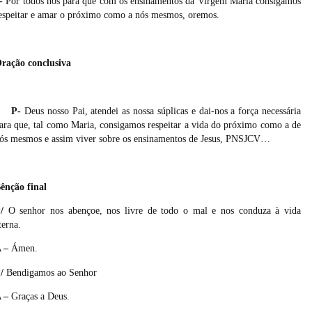
-
Por todos nós para que com os ensinamentos da Virgem Maria consigamos
espeitar e amar o próximo como a nós mesmos, oremos.
ração conclusiva
P-
Deus nosso Pai, atendei as nossa súplicas e dai-nos a força necessária
ara que, tal como Maria, consigamos respeitar a vida do próximo como a de
ós mesmos e assim viver sobre os ensinamentos de Jesus, PNSJCV…
ênção final
/
O senhor nos abençoe, nos livre de todo o mal e nos conduza à vida
terna.
 –
Ámen.
/
Bendigamos ao Senhor
 –
Graças a Deus.