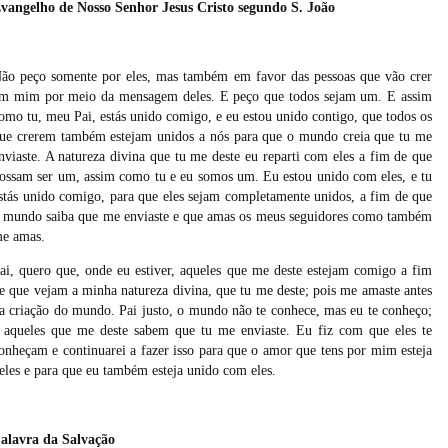
vangelho de Nosso Senhor Jesus Cristo segundo S. João
ão peço somente por eles, mas também em favor das pessoas que vão crer
m mim por meio da mensagem deles. E peço que todos sejam um. E assim
omo tu, meu Pai, estás unido comigo, e eu estou unido contigo, que todos os
ue crerem também estejam unidos a nós para que o mundo creia que tu me
nviaste. A natureza divina que tu me deste eu reparti com eles a fim de que
ossam ser um, assim como tu e eu somos um. Eu estou unido com eles, e tu
stás unido comigo, para que eles sejam completamente unidos, a fim de que
 mundo saiba que me enviaste e que amas os meus seguidores como também
e amas.
ai, quero que, onde eu estiver, aqueles que me deste estejam comigo a fim
e que vejam a minha natureza divina, que tu me deste; pois me amaste antes
a criação do mundo. Pai justo, o mundo não te conhece, mas eu te conheço;
 aqueles que me deste sabem que tu me enviaste. Eu fiz com que eles te
onheçam e continuarei a fazer isso para que o amor que tens por mim esteja
eles e para que eu também esteja unido com eles.
alavra da Salvação