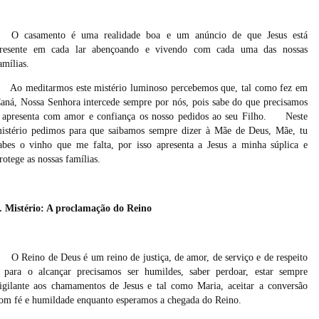
O casamento é uma realidade boa e um anúncio de que Jesus está
resente em cada lar abençoando e vivendo com cada uma das nossas
amílias.
Ao meditarmos este mistério luminoso percebemos que, tal como fez em
aná, Nossa Senhora intercede sempre por nós, pois sabe do que precisamos
 apresenta com amor e confiança os nosso pedidos ao seu Filho.
Neste
istério pedimos para que saibamos sempre dizer à Mãe de Deus, Mãe, tu
abes o vinho que me falta, por isso apresenta a Jesus a minha súplica e
rotege as nossas famílias.
. Mistério: A proclamação do Reino
O Reino de Deus é um reino de justiça, de amor, de serviço e de respeito
 para o alcançar precisamos ser humildes, saber perdoar, estar sempre
igilante aos chamamentos de Jesus e tal como Maria, aceitar a conversão
om fé e humildade enquanto esperamos a chegada do Reino.