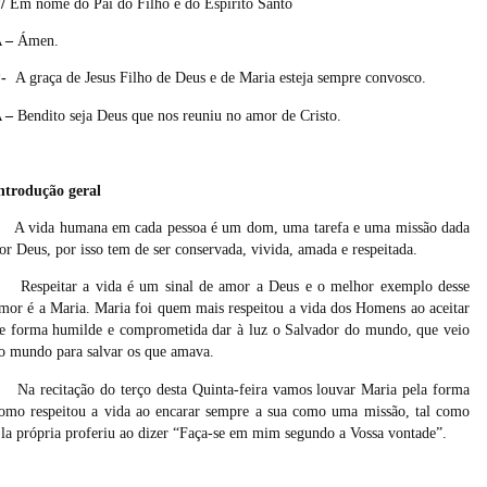
/
Em nome do Pai do Filho e do Espírito Santo
 –
Ámen.
P-
A graça de Jesus Filho de Deus e de Maria esteja sempre convosco.
 –
Bendito seja Deus que nos reuniu no amor de Cristo.
ntrodução geral
A vida humana em cada pessoa é um dom, uma tarefa e uma missão dada
or Deus, por isso tem de ser conservada, vivida, amada e respeitada.
Respeitar a vida é um sinal de amor a Deus e o melhor exemplo desse
mor é a Maria. Maria foi quem mais respeitou a vida dos Homens ao aceitar
e forma humilde e comprometida dar à luz o Salvador do mundo, que veio
o mundo para salvar os que amava.
Na recitação do terço desta Quinta-feira vamos louvar Maria pela forma
omo respeitou a vida ao encarar sempre a sua como uma missão, tal como
la própria proferiu ao dizer “Faça-se em mim segundo a Vossa vontade”.