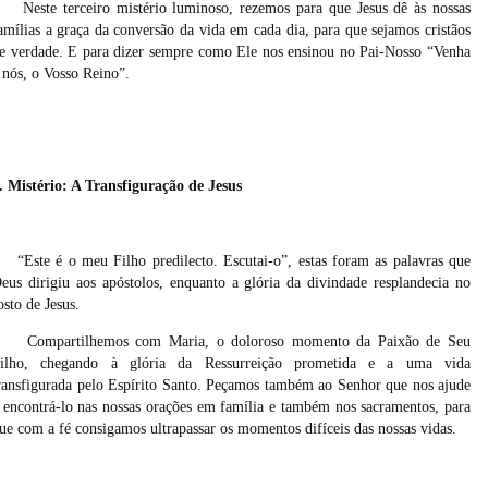
Neste terceiro mistério luminoso, rezemos para que Jesus dê às nossas
amílias a graça da conversão da vida em cada dia, para que sejamos cristãos
e verdade. E para dizer sempre como Ele nos ensinou no Pai-Nosso “Venha
 nós, o Vosso Reino”.
. Mistério: A Transfiguração de Jesus
“Este é o meu Filho predilecto. Escutai-o”, estas foram as palavras que
eus dirigiu aos apóstolos, enquanto a glória da divindade resplandecia no
osto de Jesus.
Compartilhemos com Maria, o doloroso momento da Paixão de Seu
ilho, chegando à glória da Ressurreição prometida e a uma vida
ransfigurada pelo Espírito Santo. Peçamos também ao Senhor que nos ajude
 encontrá-lo nas nossas orações em família e também nos sacramentos, para
ue com a fé consigamos ultrapassar os momentos difíceis das nossas vidas.