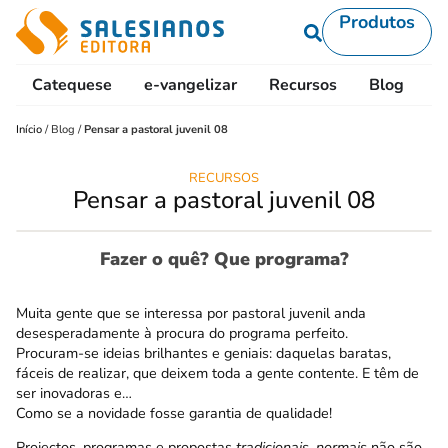
Produtos
Catequese
e-vangelizar
Recursos
Blog
L
Início
/
Blog
/
Pensar a pastoral juvenil 08
RECURSOS
Pensar a pastoral juvenil 08
Fazer o quê? Que programa?
Muita gente que se interessa por pastoral juvenil anda
desesperadamente à procura do programa perfeito.
Procuram-se ideias brilhantes e geniais: daquelas baratas,
fáceis de realizar, que deixem toda a gente contente. E têm de
ser inovadoras e…
Como se a novidade fosse garantia de qualidade!
Projectos, programas e propostas
tradicionais
,
normais
não são