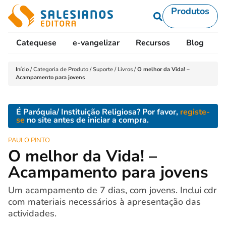
Produtos
Catequese
e-vangelizar
Recursos
Blog
L
Início
/
Categoria de Produto
/
Suporte
/
Livros
/
O melhor da Vida! –
Acampamento para jovens
É Paróquia/ Instituição Religiosa? Por favor,
registe-
se
no site antes de iniciar a compra.
PAULO PINTO
O melhor da Vida! –
Acampamento para jovens
Um acampamento de 7 dias, com jovens. Inclui cdr
com materiais necessários à apresentação das
actividades.