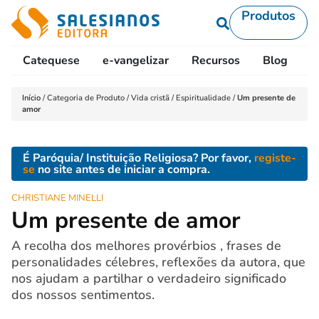
Produtos
Catequese
e-vangelizar
Recursos
Blog
L
Início
/
Categoria de Produto
/
Vida cristã
/
Espiritualidade
/
Um presente de
amor
É Paróquia/ Instituição Religiosa? Por favor,
registe-
se
no site antes de iniciar a compra.
CHRISTIANE MINELLI
Um presente de amor
A recolha dos melhores provérbios , frases de
personalidades célebres, reflexões da autora, que
nos ajudam a partilhar o verdadeiro significado
dos nossos sentimentos.