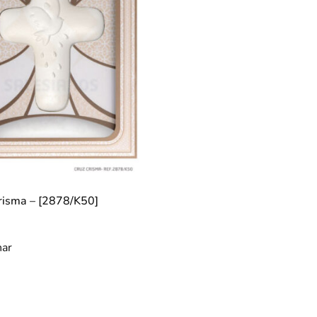
risma – [2878/K50]
nar