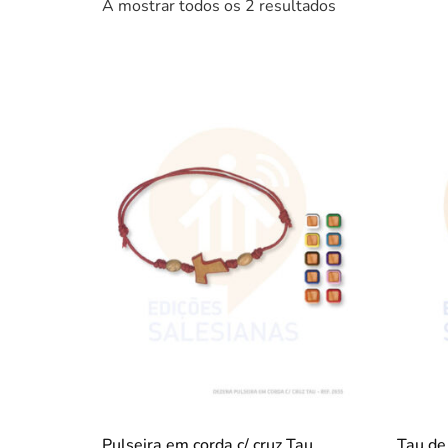
A mostrar todos os 2 resultados
Pulseira em corda c/ cruz Tau
Tau de 