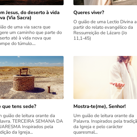
m Jesus, do deserto à vida
Queres viver?
va (Via Sacra)
O guião de uma Lectio Divina a
ião de uma via sacra que
partir do relato evangélico da
gere um caminho que parte do
Ressurreição de Lázaro (Jo
serto até à vida nova que
11,1‑45)
rompe do túmulo....
 que tens sede?
Mostra‑te(me), Senhor!
 guião de leitura orante da
Um guião de leitura orante da
lavra. TERCEIRA SEMANA DA
Palavra. Inspirados pela tradiç
ARESMA Inspirados pela
da Igreja e pelo carácter
adição da Igreja...
quaresmal...