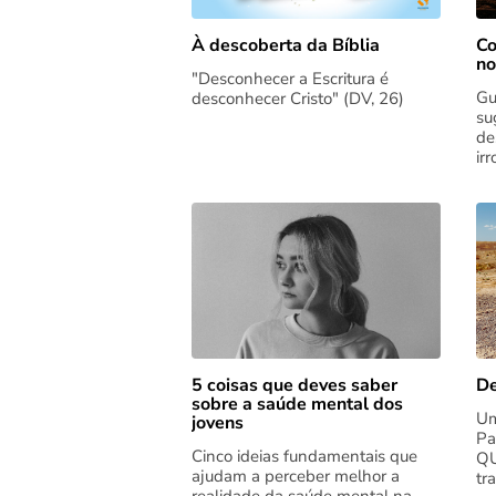
Co
À descoberta da Bíblia
no
"Desconhecer a Escritura é
Gu
desconhecer Cristo" (DV, 26)
su
de
ir
5 coisas que deves saber
De
sobre a saúde mental dos
Um
jovens
Pa
Cinco ideias fundamentais que
QU
ajudam a perceber melhor a
tr