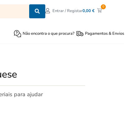
0
0,00
€
Entrar / Registar
Não encontra o que procura?
Pagamentos & Envios
uese
riais para ajudar