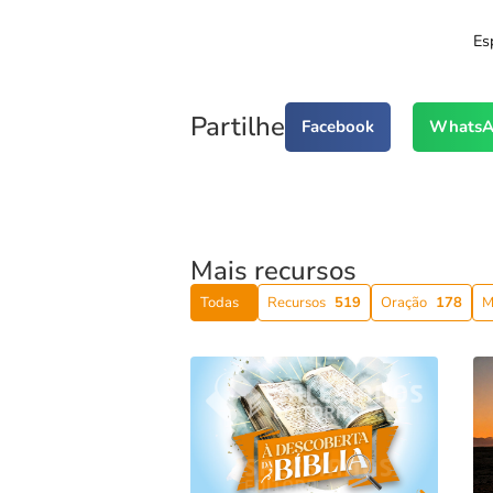
Es
Partilhe
Facebook
WhatsA
Mais recursos
Todas
Recursos
519
Oração
178
M