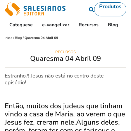
Produtos
Catequese
e-vangelizar
Recursos
Blog
L
Início
/
Blog
/
Quaresma 04 Abril 09
RECURSOS
Quaresma 04 Abril 09
Estranho?! Jesus não está no centro deste
episódio!
Então, muitos dos judeus que tinham
vindo a casa de Maria, ao verem o que
Jesus fez, creram nele.
Alguns deles,
porém, foram ter com os fariseus e