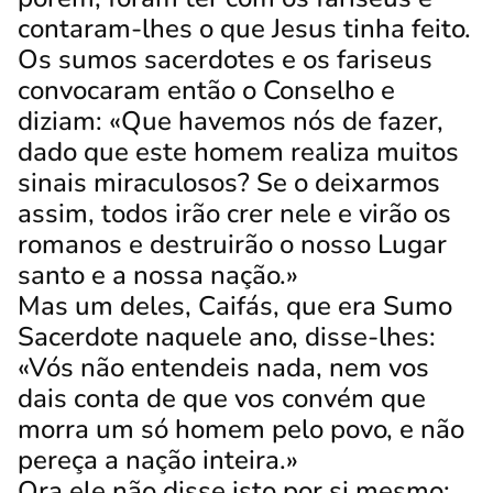
contaram-lhes o que Jesus tinha feito.
Os sumos sacerdotes e os fariseus
convocaram então o Conselho e
diziam: «Que havemos nós de fazer,
dado que este homem realiza muitos
sinais miraculosos?
Se o deixarmos
assim, todos irão crer nele e virão os
romanos e destruirão o nosso Lugar
santo e a nossa nação.»
Mas um deles, Caifás, que era Sumo
Sacerdote naquele ano, disse-lhes:
«Vós não entendeis nada,
nem vos
dais conta de que vos convém que
morra um só homem pelo povo, e não
pereça a nação inteira.»
Ora ele não disse isto por si mesmo;