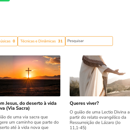
úsicas
0
Técnicas e Dinâmicas
31
m Jesus, do deserto à vida
Queres viver?
va (Via Sacra)
O guião de uma Lectio Divina a
ião de uma via sacra que
partir do relato evangélico da
gere um caminho que parte do
Ressurreição de Lázaro (Jo
serto até à vida nova que
11,1‑45)