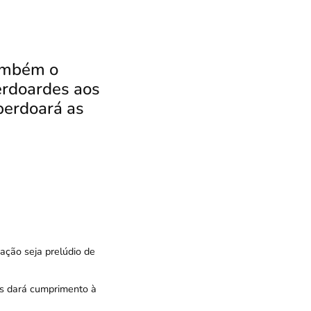
também o
erdoardes aos
perdoará as
ação seja prelúdio de
s dará cumprimento à