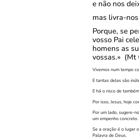
e não nos dei
mas livra-nos
Porque, se p
vosso Pai cel
homens as su
vossas.» (Mt 
Vivemos num tempo com
E tantas delas são inúte
E há o risco de também 
Por isso, Jesus, hoje c
Por um lado, sugere-no
um empenho concreto.
Se a oração é o lugar
Palavra de Deus.