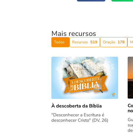
Mais recursos
Todas
Recursos
519
Oração
178
M
Co
À descoberta da Bíblia
no
"Desconhecer a Escritura é
Gu
desconhecer Cristo" (DV, 26)
su
de