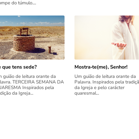
rompe do túmulo....
 que tens sede?
Mostra‑te(me), Senhor!
 guião de leitura orante da
Um guião de leitura orante da
lavra. TERCEIRA SEMANA DA
Palavra. Inspirados pela tradiç
ARESMA Inspirados pela
da Igreja e pelo carácter
adição da Igreja...
quaresmal...