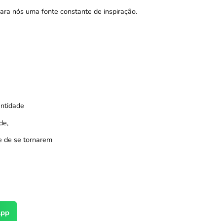
ara nós uma fonte constante de inspiração.
antidade
de,
de de se tornarem
pp