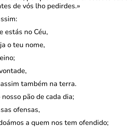
ntes de vós lho pedirdes.»
assim:
ue estás no Céu,
eja o teu nome,
eino;
 vontade,
 assim também na terra.
 nosso pão de cada dia;
sas ofensas,
doámos a quem nos tem ofendido;