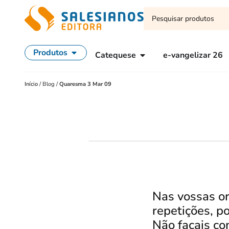
Produtos
Catequese
e-vangelizar 26
Início
/
Blog
/
Quaresma 3 Mar 09
Nas vossas or
repetições, p
Não façais co