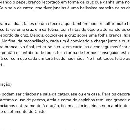
corando o papel branco recortado em forma de cruz que ganha uma no
 Se a sala de catequese tiver janelas é uma belíssima maneira de as d
ram as duas fases de uma técnica que também pode resultar muito 
recorta-se uma cruz em cartolina. Com tintas de óleo e alternando as c
 rebordo da cruz. Depois, coloca-se a cruz sobre uma folha branca, fi
 No final da reconciliação, cada um é convidado a chegar junto a cruz
lha branca. No final, retira-se a cruz em cartolina e conseguimos fica
 O perdão e contributo de todos foi a forma de termos conseguido esta
à cor com que cada um terá ficado nas mãos. No final, todos terão a
s.
ração}
 podem ser criados na sala da catequese ou em casa. Para os decora
resma o uso de pedras, areia e coroa de espinhos tem uma grande c
sociamos naturalmente à oração, ficam assim inseridas num ambiente
 e o sofrimento de Cristo.