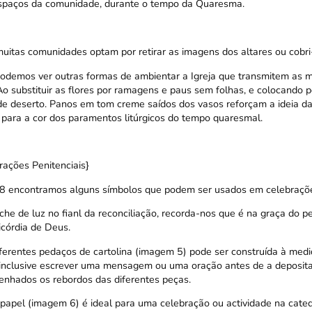
espaços da comunidade, durante o tempo da Quaresma.
itas comunidades optam por retirar as imagens dos altares ou cobri
odemos ver outras formas de ambientar a Igreja que transmitem as 
Ao substituir as flores por ramagens e paus sem folhas, e colocando p
e deserto. Panos em tom creme saídos dos vasos reforçam a ideia da
para a cor dos paramentos litúrgicos do tempo quaresmal.
rações Penitenciais}
/8 encontramos alguns símbolos que podem ser usados em celebrações
he de luz no fianl da reconciliação, recorda-nos que é na graça do p
córdia de Deus.
ferentes pedaços de cartolina (imagem 5) pode ser construída à medi
 inclusive escrever uma mensagem ou uma oração antes de a deposita
esenhados os rebordos das diferentes peças.
e papel (imagem 6) é ideal para uma celebração ou actividade na cate