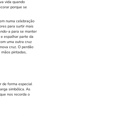
va vida quando
ecorar porque se
bem numa celebração
ores para surtir mais
xando-a para se manter
 e espalhar parte da
r com uma outra cruz
 nova cruz. O perdão
s mãos pintadas,
r de forma especial
arga simbólica. As
 que nos recorda o