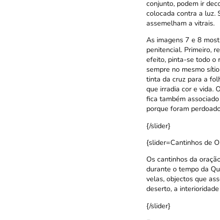
conjunto, podem ir de
colocada contra a luz.
assemelham a vitrais.
As imagens 7 e 8 most
penitencial. Primeiro, 
efeito, pinta-se todo o
sempre no mesmo sítio.
tinta da cruz para a fo
que irradia cor e vida.
fica também associado 
porque foram perdoado
{/slider}
{slider=Cantinhos de O
Os cantinhos da oração
durante o tempo da Qua
velas, objectos que as
deserto, a interioridade
{/slider}