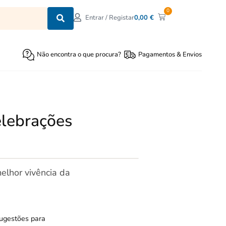
0
0,00
€
Entrar / Registar
Não encontra o que procura?
Pagamentos & Envios
elebrações
elhor vivência da
sugestões para