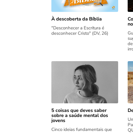
Co
À descoberta da Bíblia
no
"Desconhecer a Escritura é
Gu
desconhecer Cristo" (DV, 26)
su
de
ir
5 coisas que deves saber
De
sobre a saúde mental dos
Um
jovens
Pa
Cinco ideias fundamentais que
QU