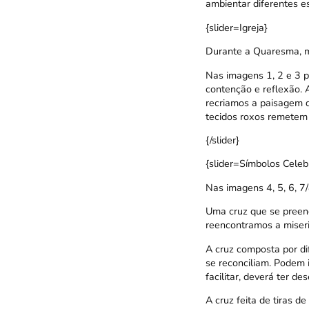
ambientar diferentes 
{slider=Igreja}
Durante a Quaresma, mu
Nas imagens 1, 2 e 3 p
contenção e reflexão. 
recriamos a paisagem d
tecidos roxos remetem 
{/slider}
{slider=Símbolos Celeb
Nas imagens 4, 5, 6, 7
Uma cruz que se preenc
reencontramos a miseri
A cruz composta por di
se reconciliam. Podem
facilitar, deverá ter d
A cruz feita de tiras d