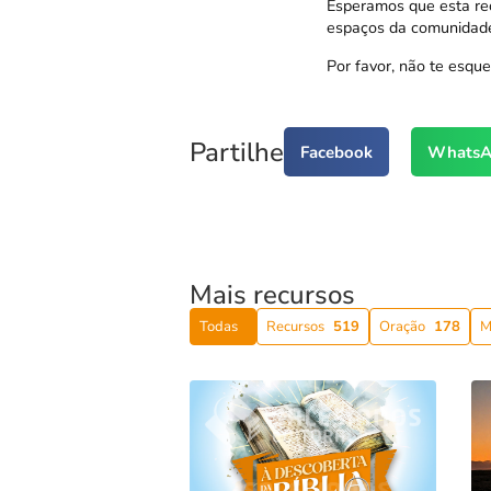
Esperamos que esta recl
espaços da comunidad
Por favor, não te esque
Partilhe
Facebook
WhatsA
Mais recursos
Todas
Recursos
519
Oração
178
M