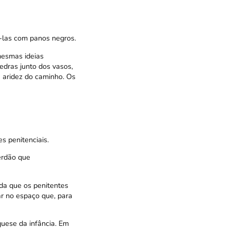
-las com panos negros.
mesmas ideias
edras junto dos vasos,
 aridez do caminho. Os
 penitenciais.
erdão que
da que os penitentes
r no espaço que, para
quese da infância. Em