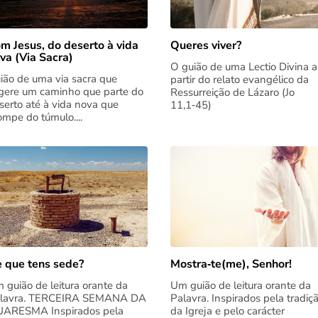
m Jesus, do deserto à vida
Queres viver?
va (Via Sacra)
O guião de uma Lectio Divina a
ião de uma via sacra que
partir do relato evangélico da
gere um caminho que parte do
Ressurreição de Lázaro (Jo
serto até à vida nova que
11,1‑45)
rompe do túmulo....
 que tens sede?
Mostra‑te(me), Senhor!
 guião de leitura orante da
Um guião de leitura orante da
lavra. TERCEIRA SEMANA DA
Palavra. Inspirados pela tradiç
ARESMA Inspirados pela
da Igreja e pelo carácter