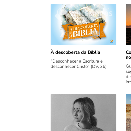
Co
À descoberta da Bíblia
no
"Desconhecer a Escritura é
Gu
desconhecer Cristo" (DV, 26)
su
de
ir