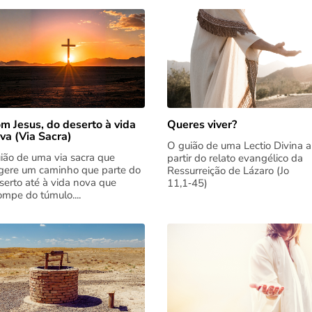
m Jesus, do deserto à vida
Queres viver?
va (Via Sacra)
O guião de uma Lectio Divina a
ião de uma via sacra que
partir do relato evangélico da
gere um caminho que parte do
Ressurreição de Lázaro (Jo
serto até à vida nova que
11,1‑45)
rompe do túmulo....