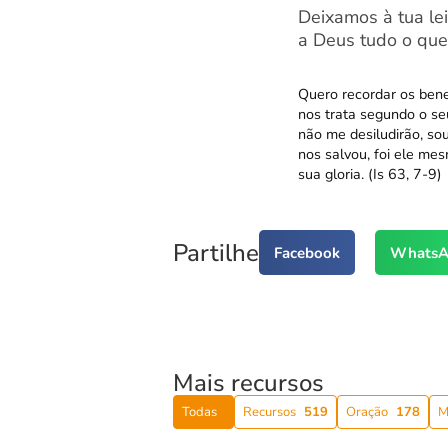
Deixamos à tua lei
a Deus tudo o que 
Quero recordar os bene
nos trata segundo o seu
não me desiludirão, so
nos salvou, foi ele mes
sua gloria. (Is 63, 7-9)
Partilhe
Facebook
WhatsA
Mais recursos
Todas
Recursos
519
Oração
178
M