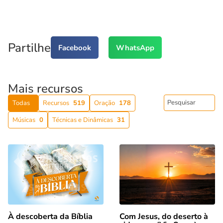
Partilhe
Facebook
WhatsApp
Mais recursos
Todas
Recursos
519
Oração
178
Músicas
0
Técnicas e Dinâmicas
31
Com Jesus, do deserto à
À descoberta da Bíblia