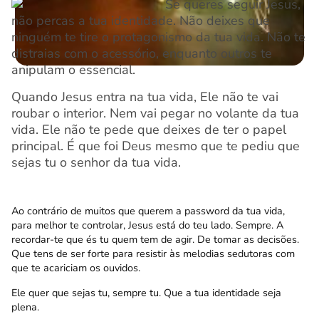
Se queres seguir Jesus,
não percas a tua identidade. Não deixes que
ninguém te tire o protagonismo da tua vida. Não te
distraias com o acessório, enquanto outros te
anipulam o essencial.
Quando Jesus entra na tua vida, Ele não te vai
roubar o interior. Nem vai pegar no volante da tua
vida. Ele não te pede que deixes de ter o papel
principal. É que foi Deus mesmo que te pediu que
sejas tu o senhor da tua vida.
Ao contrário de muitos que querem a password da tua vida,
para melhor te controlar, Jesus está do teu lado. Sempre. A
recordar-te que és tu quem tem de agir. De tomar as decisões.
Que tens de ser forte para resistir às melodias sedutoras com
que te acariciam os ouvidos.
Ele quer que sejas tu, sempre tu. Que a tua identidade seja
plena.