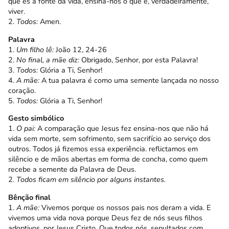
que és a fonte da vida, ensina-nos o que é, verdadeiramente,
viver.
2.
Todos:
Amen.
Palavra
1.
Um filho lê:
João 12, 24-26
2.
No final, a mãe diz:
Obrigado, Senhor, por esta Palavra!
3.
Todos:
Glória a Ti, Senhor!
4.
A mãe:
A tua palavra é como uma semente lançada no nosso
coração.
5.
Todos:
Glória a Ti, Senhor!
Gesto simbólico
1.
O pai:
A comparação que Jesus fez ensina-nos que não há
vida sem morte, sem sofrimento, sem sacrifício ao serviço dos
outros. Todos já fizemos essa experiência. reflictamos em
silêncio e de mãos abertas em forma de concha, como quem
recebe a semente da Palavra de Deus.
2.
Todos ficam em silêncio por alguns instantes.
Bênção final
1.
A mãe:
Vivemos porque os nossos pais nos deram a vida. E
vivemos uma vida nova porque Deus fez de nós seus filhos
adoptivos, por Jesus Cristo. Que todos nós, sepultados com