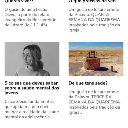
Queres viver?
O que precisas de ver?
O guião de uma Lectio
Um guião de leitura orante
Divina a partir do relato
da Palavra. QUARTA
evangélico da Ressurreição
SEMANA DA QUARESMA
de Lázaro (Jo 11,1‑45)
Inspirados pela tradição da
Igreja...
5 coisas que deves saber
De que tens sede?
sobre a saúde mental dos
Um guião de leitura orante
jovens
da Palavra. TERCEIRA
Cinco ideias fundamentais
SEMANA DA QUARESMA
que ajudam a perceber
Inspirados pela tradição da
melhor a realidade da saúde
Igreja...
mental na adolescência.