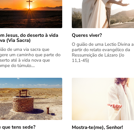
m Jesus, do deserto à vida
Queres viver?
va (Via Sacra)
O guião de uma Lectio Divina a
ião de uma via sacra que
partir do relato evangélico da
gere um caminho que parte do
Ressurreição de Lázaro (Jo
serto até à vida nova que
11,1‑45)
rompe do túmulo....
 que tens sede?
Mostra‑te(me), Senhor!