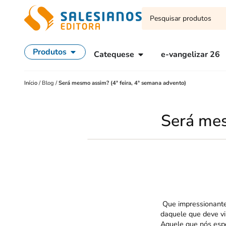
Produtos
Catequese
e-vangelizar 26
Início
/
Blog
/
Será mesmo assim? (4ª feira, 4ª semana advento)
Será mes
Que impressionante
daquele que deve vi
Aquele que nós es