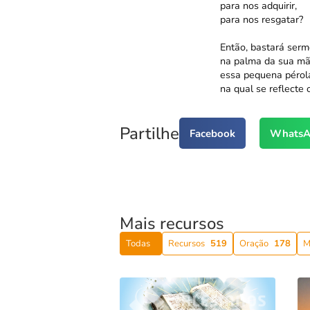
para nos adquirir,
para nos resgatar?
Então, bastará serm
na palma da sua mã
essa pequena pérol
na qual se reflecte 
Partilhe
Facebook
WhatsA
Mais recursos
Todas
Recursos
519
Oração
178
M