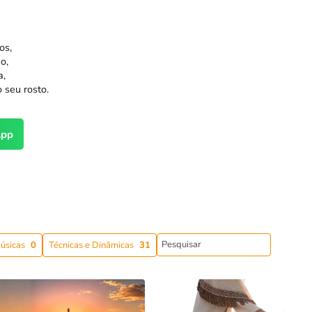
os,
o,
a,
o seu rosto.
pp
úsicas
0
Técnicas e Dinâmicas
31