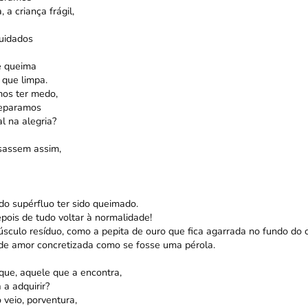
 a criança frágil,
uidados
e queima
 que limpa.
os ter medo,
reparamos
l na alegria?
ssassem assim,
do supérfluo ter sido queimado.
pois de tudo voltar à normalidade!
sculo resíduo, como a pepita de ouro que fica agarrada no fundo do c
e amor concretizada como se fosse uma pérola.
que, aquele que a encontra,
 a adquirir?
 veio, porventura,