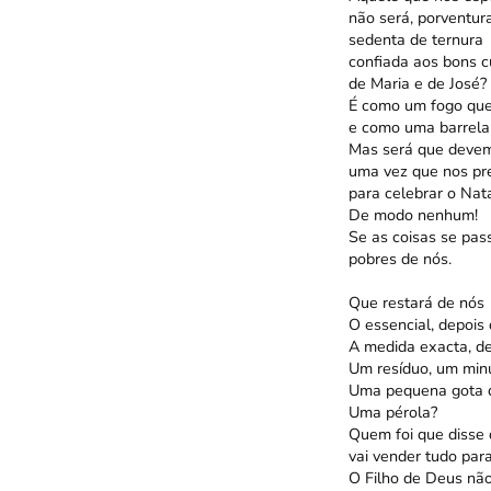
não será, porventura,
sedenta de ternura
confiada aos bons c
de Maria e de José?
É como um fogo qu
e como uma barrela
Mas será que devem
uma vez que nos p
para celebrar o Nata
De modo nenhum!
Se as coisas se pa
pobres de nós.
Que restará de nós
O essencial, depois 
A medida exacta, de
Um resíduo, um minú
Uma pequena gota d
Uma pérola?
Quem foi que disse 
vai vender tudo para
O Filho de Deus não