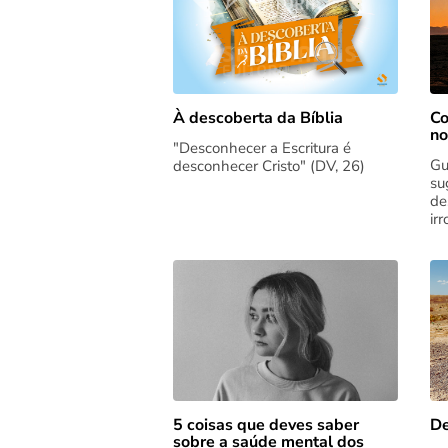
Co
À descoberta da Bíblia
no
"Desconhecer a Escritura é
Gu
desconhecer Cristo" (DV, 26)
su
de
ir
5 coisas que deves saber
De
sobre a saúde mental dos