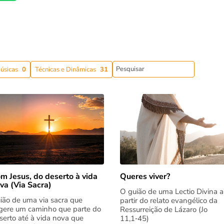
úsicas
0
Técnicas e Dinâmicas
31
m Jesus, do deserto à vida
Queres viver?
va (Via Sacra)
O guião de uma Lectio Divina a
ião de uma via sacra que
partir do relato evangélico da
gere um caminho que parte do
Ressurreição de Lázaro (Jo
serto até à vida nova que
11,1‑45)