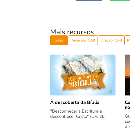
Mais recursos
Todas
Recursos
519
Oração
178
M
Co
À descoberta da Bíblia
no
"Desconhecer a Escritura é
Gu
desconhecer Cristo" (DV, 26)
su
de