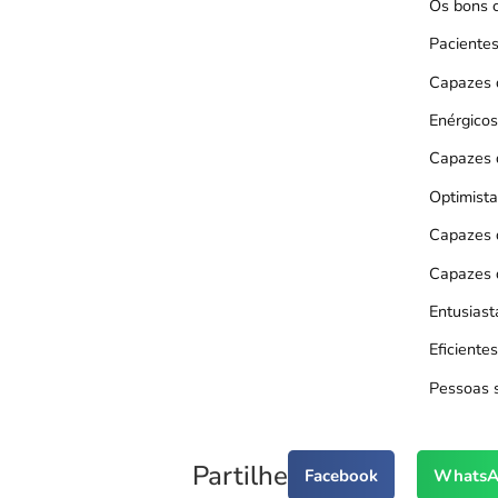
Os bons 
Paciente
Capazes 
Enérgicos
Capazes d
Optimista
Capazes 
Capazes d
Entusias
Eficiente
Pessoas 
Partilhe
Facebook
WhatsA