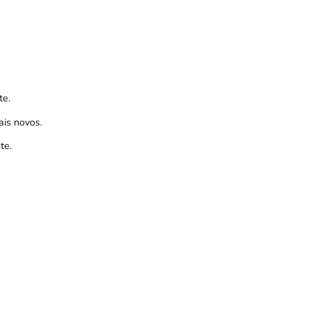
te.
ais novos.
te.