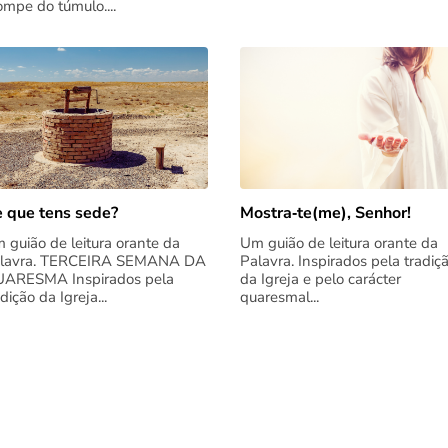
rompe do túmulo....
 que tens sede?
Mostra‑te(me), Senhor!
 guião de leitura orante da
Um guião de leitura orante da
lavra. TERCEIRA SEMANA DA
Palavra. Inspirados pela tradiç
ARESMA Inspirados pela
da Igreja e pelo carácter
adição da Igreja...
quaresmal...