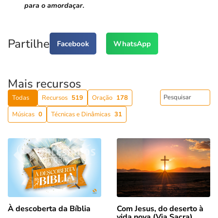
para o amordaçar.
Partilhe
Facebook
WhatsApp
Mais recursos
Todas
Recursos
519
Oração
178
Músicas
0
Técnicas e Dinâmicas
31
Com Jesus, do deserto à
À descoberta da Bíblia
vida nova (Via Sacra)