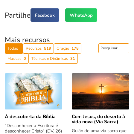
Partilhe
Facebook
WhatsApp
Mais recursos
Todas
Recursos
519
Oração
178
Músicas
0
Técnicas e Dinâmicas
31
Com Jesus, do deserto à
À descoberta da Bíblia
vida nova (Via Sacra)
"Desconhecer a Escritura é
Guião de uma via sacra que
desconhecer Cristo" (DV, 26)