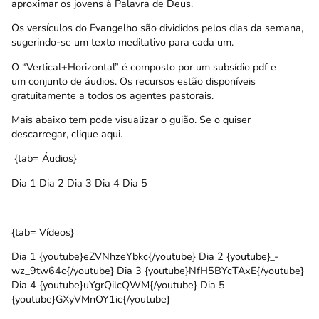
aproximar os jovens à Palavra de Deus.
Os versículos do Evangelho são divididos pelos dias da semana,
sugerindo-se um texto meditativo para cada um.
O “Vertical+Horizontal” é composto por um
subsídio pdf
e
um conjunto de áudios
.
Os recursos estão disponíveis
gratuitamente a todos os agentes pastorais.
Mais abaixo tem pode visualizar o guião. Se o quiser
descarregar,
clique aqui
.
{tab= Áudios}
Dia 1 Dia 2 Dia 3 Dia 4 Dia 5
{tab= Vídeos}
Dia 1 {youtube}eZVNhzeYbkc{/youtube} Dia 2 {youtube}_-
wz_9tw64c{/youtube} Dia 3 {youtube}NfH5BYcTAxE{/youtube}
Dia 4 {youtube}uYgrQilcQWM{/youtube} Dia 5
{youtube}GXyVMnOY1ic{/youtube}