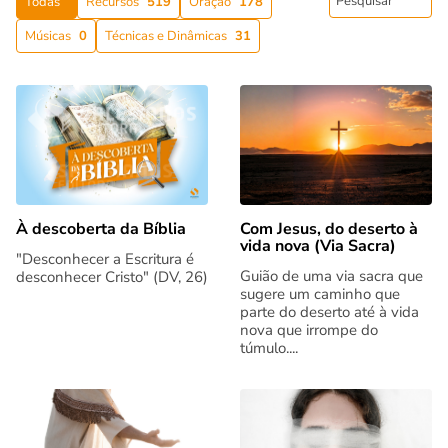
Todas
Recursos
519
Oração
178
Músicas
0
Técnicas e Dinâmicas
31
Com Jesus, do deserto à
À descoberta da Bíblia
vida nova (Via Sacra)
"Desconhecer a Escritura é
Guião de uma via sacra que
desconhecer Cristo" (DV, 26)
sugere um caminho que
parte do deserto até à vida
nova que irrompe do
túmulo....