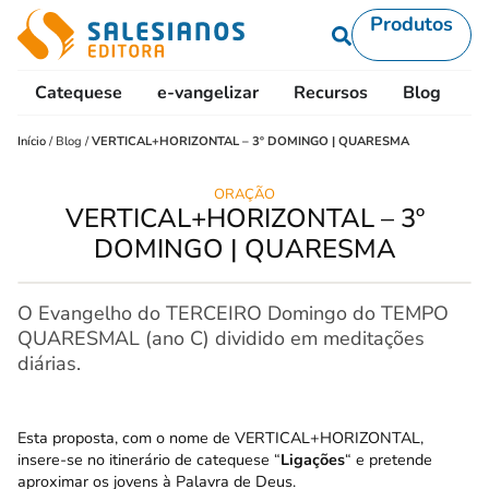
Produtos
Catequese
e-vangelizar
Recursos
Blog
L
Início
/
Blog
/
VERTICAL+HORIZONTAL – 3º DOMINGO | QUARESMA
ORAÇÃO
VERTICAL+HORIZONTAL – 3º
DOMINGO | QUARESMA
O Evangelho do TERCEIRO Domingo do TEMPO
QUARESMAL (ano C) dividido em meditações
diárias.
Esta proposta, com o nome de VERTICAL+HORIZONTAL,
insere-se no
itinerário de catequese “
Ligações
“
e pretende
aproximar os jovens à Palavra de Deus.