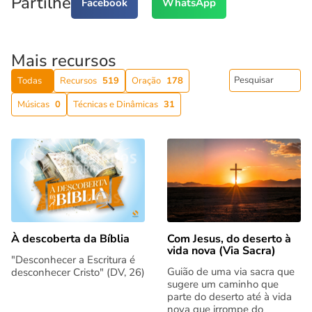
Partilhe
Facebook
WhatsApp
Mais recursos
Todas
Recursos
519
Oração
178
Músicas
0
Técnicas e Dinâmicas
31
Com Jesus, do deserto à
À descoberta da Bíblia
vida nova (Via Sacra)
"Desconhecer a Escritura é
Guião de uma via sacra que
desconhecer Cristo" (DV, 26)
sugere um caminho que
parte do deserto até à vida
nova que irrompe do