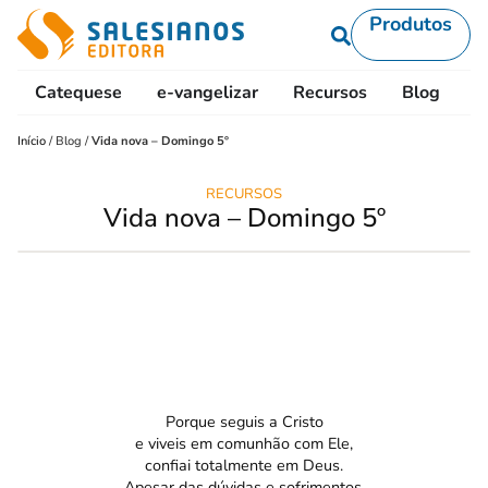
Produtos
Catequese
e-vangelizar
Recursos
Blog
L
Início
/
Blog
/
Vida nova – Domingo 5º
RECURSOS
Vida nova – Domingo 5º
Porque seguis a Cristo
e viveis em comunhão com Ele,
confiai totalmente em Deus.
Apesar das dúvidas e sofrimentos,