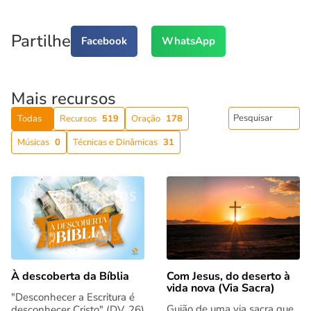
Partilhe
Facebook
WhatsApp
Mais recursos
Todas
Recursos
519
Oração
178
Músicas
0
Técnicas e Dinâmicas
31
Com Jesus, do deserto à
À descoberta da Bíblia
vida nova (Via Sacra)
"Desconhecer a Escritura é
Guião de uma via sacra que
desconhecer Cristo" (DV, 26)