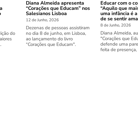
Diana Almeida apresenta
Educar com o co
 a
“Corações que Educam” nos
“Aquilo que mai
o
Salesianos Lisboa
uma infância é a
de se sentir am
12 de Junho, 2026
8 de Junho, 2026
Dezenas de pessoas assistiram
Diana Almeida, au
dição do
no dia 8 de junho, em Lisboa,
"Corações que Ed
aiores
ao lançamento do livro
defende uma pare
.
“Corações que Educam".
feita de presença,