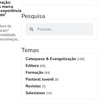
ração:
s marca
 experiência
Pesquisa
ado”
tora de
ucam"
ntalidade
 recomeços...
Temas
Catequese & Evangelização
(188)
Editora
(68)
Formação
(84)
Pastoral Juvenil
(8)
Revistas
(3)
Salesianos
(19)