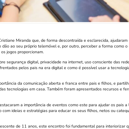
Cristiane Miranda
que, de forma descontraída e esclarecida, ajudaram
e dão ao seu próprio telemóvel e, por outro, perceber a forma como o
e os jogos proporcionam.
 segurança digital, privacidade na internet, uso consciente das rede
frentados pelos pais na era digital e como é possível usar a tecnolog
rtância da comunicação aberta e franca entre pais e filhos, e partil
o das tecnologias em casa. Também foram apresentados recursos e fe
e destacaram a importância de eventos como este para ajudar os pais a 
o com ideias e estratégias para educar os seus filhos, netos ou cateq
scente de 11 anos, este encontro foi fundamental para interiorizar 