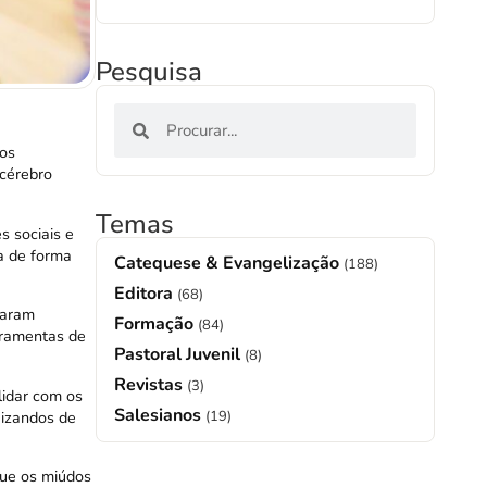
Pesquisa
 os
 cérebro
Temas
s sociais e
ia de forma
Catequese & Evangelização
(188)
Editora
(68)
haram
Formação
(84)
rramentas de
Pastoral Juvenil
(8)
Revistas
(3)
lidar com os
Salesianos
uizandos de
(19)
que os miúdos