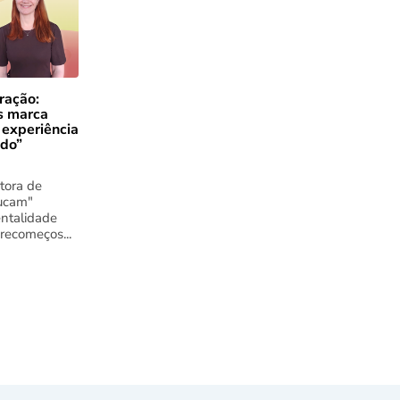
ração:
s marca
 experiência
ado”
tora de
ucam"
ntalidade
 recomeços...