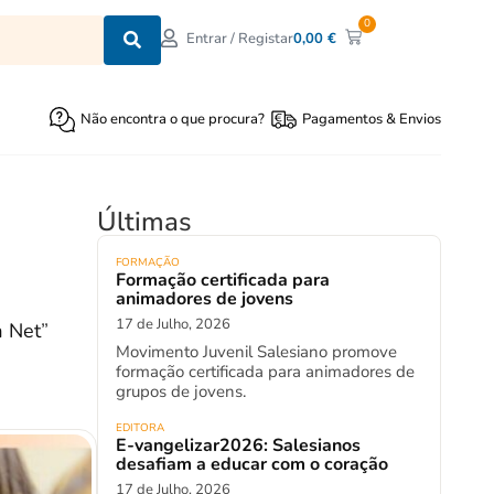
0
0,00
€
Entrar / Registar
Não encontra o que procura?
Pagamentos & Envios
Últimas
FORMAÇÃO
Formação certificada para
animadores de jovens
17 de Julho, 2026
à Net
”
Movimento Juvenil Salesiano promove
formação certificada para animadores de
grupos de jovens.
EDITORA
E-vangelizar2026: Salesianos
desafiam a educar com o coração
17 de Julho, 2026