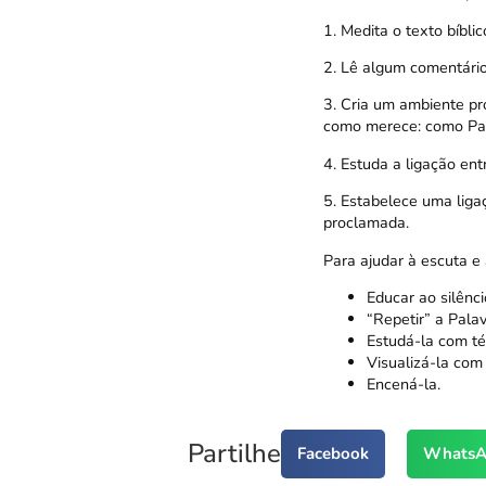
1. Medita o texto bíbli
2. Lê algum comentário
3. Cria um ambiente pr
como merece: como Pal
4. Estuda a ligação en
5. Estabelece uma liga
proclamada.
Para ajudar à escuta e 
Educar ao silênci
“Repetir” a Pala
Estudá-la com téc
Visualizá-la com
Encená-la.
Partilhe
Facebook
WhatsA