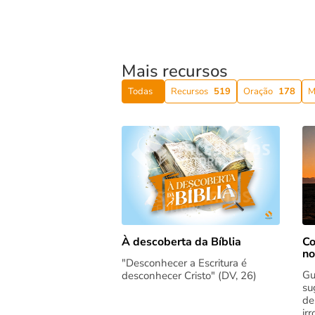
Mais recursos
Todas
Recursos
519
Oração
178
M
Co
À descoberta da Bíblia
no
"Desconhecer a Escritura é
Gu
desconhecer Cristo" (DV, 26)
su
de
ir