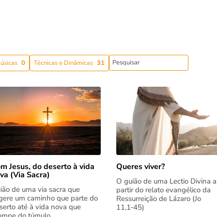
úsicas
0
Técnicas e Dinâmicas
31
m Jesus, do deserto à vida
Queres viver?
va (Via Sacra)
O guião de uma Lectio Divina a
ião de uma via sacra que
partir do relato evangélico da
gere um caminho que parte do
Ressurreição de Lázaro (Jo
serto até à vida nova que
11,1‑45)
rompe do túmulo....