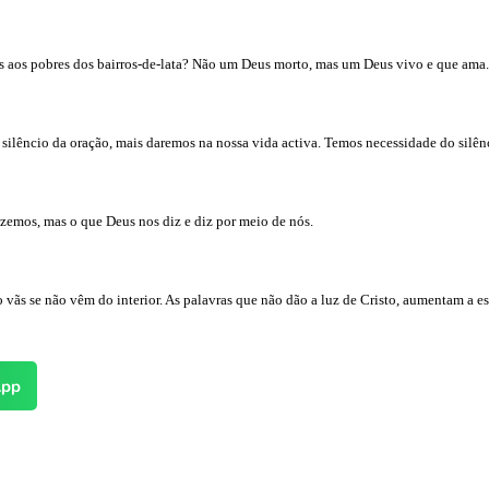
s aos pobres dos bairros-de-lata? Não um Deus morto, mas um Deus vivo e que ama.
ilêncio da oração, mais daremos na nossa vida activa. Temos necessidade do silênc
zemos, mas o que Deus nos diz e diz por meio de nós.
o vãs se não vêm do interior. As palavras que não dão a luz de Cristo, aumentam a e
pp