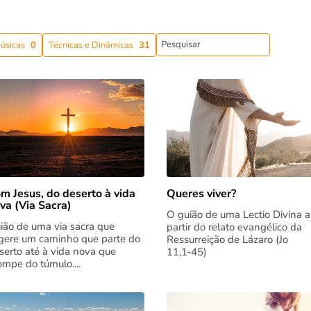
úsicas
0
Técnicas e Dinâmicas
31
m Jesus, do deserto à vida
Queres viver?
va (Via Sacra)
O guião de uma Lectio Divina a
ião de uma via sacra que
partir do relato evangélico da
gere um caminho que parte do
Ressurreição de Lázaro (Jo
serto até à vida nova que
11,1‑45)
rompe do túmulo....