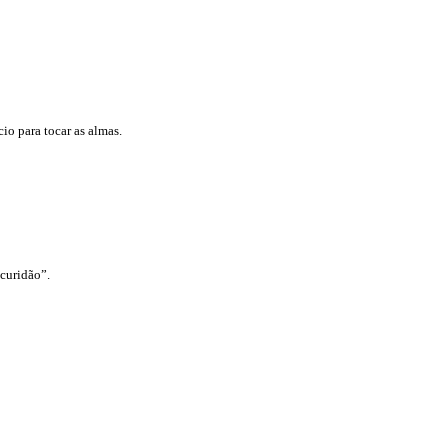
io para tocar as almas.
scuridão”.