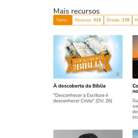
Mais recursos
Todas
Recursos
519
Oração
178
M
Co
À descoberta da Bíblia
no
"Desconhecer a Escritura é
Gu
desconhecer Cristo" (DV, 26)
su
de
ir