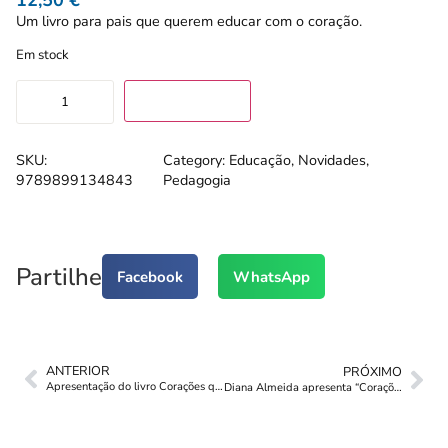
Um livro para pais que querem educar com o coração.
Em stock
ADICIONAR
SKU:
Category:
Educação
, 
Novidades
, 
9789899134843
Pedagogia
Partilhe
Facebook
WhatsApp
ANTERIOR
PRÓXIMO
Apresentação do livro Corações que educam
Diana Almeida apresenta “Corações que Educam” nos Salesianos Lisboa