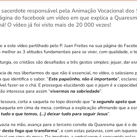
s, sacerdote responsável pela Animação Vocacional dos 
página do facebook um vídeo em que explica a Quaresma
! O vídeo já foi visto mais de 20 000 vezes!
te a
este vídeo
partilhado pelo P. Juan Freitas na sua página do Face
melhor as 3 atitudes fundamentais para se viver, com qualidade, o
turgia, os cristãos são desafiados a três gestos simples: jejuar, dar es
ncia de nos libertarmos do que não é essencial,
no vídeo
, o salesiano
a que identifica o sabor. “
Este papelinho, não é importante
”, esclar
sível fazer-se o chá. E prossegue elucidando que o jejum é a capacida
não interessa para assim “
vivermos na sobriedade
”.
esoura, corta a saqueta no topo dizendo que “
o segundo apelo que J
 saqueta em cima da mesa, continua a explicação afirmando que a es
 tudo o que temos
, (…) deixar tudo para seguir Jesus
”.
azia na mão, avança para o terceiro convite da Quaresma que é o de
er deste fogo que transforma
”, e com estas palavras, com um isqueir
tical em cima da mesa. De imediato, a embalagem é consumida pelas 