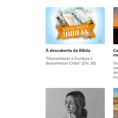
Co
À descoberta da Bíblia
no
"Desconhecer a Escritura é
Gu
desconhecer Cristo" (DV, 26)
su
de
ir