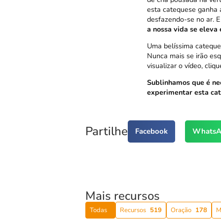
esta catequese ganha a
desfazendo-se no ar. E
a nossa vida se eleva
Uma belíssima cateques
Nunca mais se irão esq
visualizar o vídeo,
cliqu
Sublinhamos que é nec
experimentar esta cat
Partilhe
Facebook
WhatsA
Mais recursos
Todas
Recursos
519
Oração
178
M