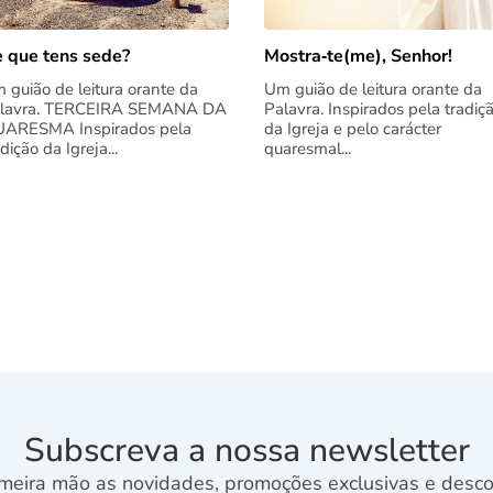
 que tens sede?
Mostra‑te(me), Senhor!
 guião de leitura orante da
Um guião de leitura orante da
lavra. TERCEIRA SEMANA DA
Palavra. Inspirados pela tradiç
ARESMA Inspirados pela
da Igreja e pelo carácter
adição da Igreja...
quaresmal...
Subscreva a nossa newsletter
meira mão as novidades, promoções exclusivas e descon