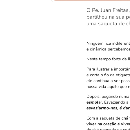
O Pe. Juan Freita
partilhou na sua 
uma saqueta de chá
Ninguém fica indiferen
e dinâmica percebemos 
Neste tempo forte da li
Para ilustrar a importâ
e corta o fio da etiquet
ele continua a ser pos
nossa vida aquilo que 
Depois, pegando numa t
esmola
”. Esvaziando a
esvaziarmo-nos, é dar
Com a saqueta de chá v
viver na oração é viv
de chá pousada na ver