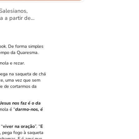
Salesianos,
 a partir de…
book. De forma simples
 tempo da Quaresma.
mola e rezar.
 pega na saqueta de chá
ece, uma vez que sem
de de cortarmos da
esus nos faz é o da
mola é “
darmo-nos, é
 “
viver na oração
”. “
E
o, pega fogo à saqueta
chamas. E é aqui que