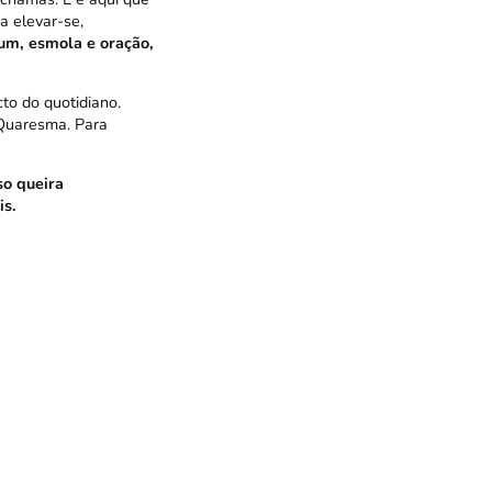
a elevar-se,
um, esmola e oração,
to do quotidiano.
 Quaresma. Para
so queira
is.