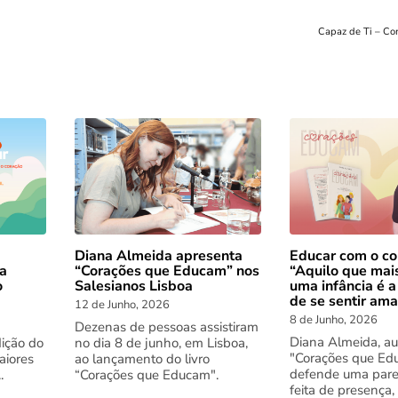
Capaz de Ti – Con
Diana Almeida apresenta
Educar com o co
 a
“Corações que Educam” nos
“Aquilo que mai
o
Salesianos Lisboa
uma infância é a
de se sentir am
12 de Junho, 2026
8 de Junho, 2026
Dezenas de pessoas assistiram
Diana Almeida, au
dição do
no dia 8 de junho, em Lisboa,
"Corações que Ed
aiores
ao lançamento do livro
defende uma pare
.
“Corações que Educam".
feita de presença,