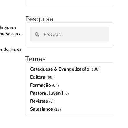
Pesquisa
és da sua
tou-se cerca
os domingos
Temas
Catequese & Evangelização
(188)
Editora
(68)
Formação
(84)
Pastoral Juvenil
(8)
Revistas
(3)
Salesianos
(19)