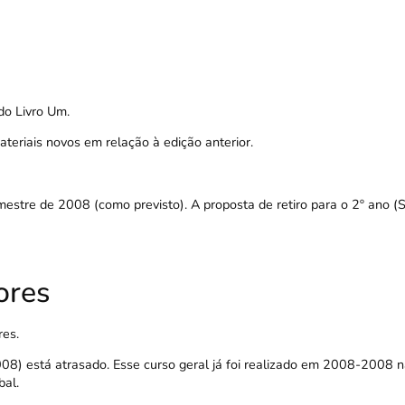
do
Livro Um
.
riais novos em relação à edição anterior.
imestre de 2008 (como previsto). A proposta de retiro para o 2º ano (
ores
res
.
008) está atrasado. Esse curso geral já foi realizado em 2008-2008 n
bal.