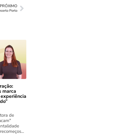
PRÓXIMO
certo Porto
ração:
s marca
 experiência
ado”
tora de
ucam"
ntalidade
 recomeços...