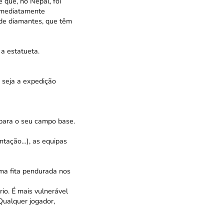
 que, no Nepal, foi
imediatamente
 de diamantes, que têm
 a estatueta.
 seja a expedição
 para o seu campo base.
entação…), as equipas
ma fita pendurada nos
io. É mais vulnerável
Qualquer jogador,