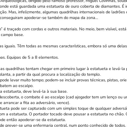
Arqueológicas, dirigido pelo famoso professor, Miguel Covinhas, soube
onde está guardada uma estatueta de ouro coberta de diamantes. É 
ão. Mas, infelizmente, algumas quadrilhas internacionais de ladrões
, conseguiram apoderar-se também do mapa da zona…
 é traçado com cordas e outros materiais. No meio, bem visível, está
 campo base.
as iguais. Têm todas as mesmas características, embora só uma delas
pas. Equipas de 5 a 8 elementos.
as quadrilhas tentam chegar em primeiro lugar à estatueta e levá-la
anta, a partir da qual procura a localização do templo.
ode levar muito tempo; podem-se incluir provas técnicas, pistas, ori
batem ao escalpo.
a estatueta, deve levá-la à sua base.
descoberta, o combate é ao escalpo (cad ajogador tem um lenço ou u
arrancar a fita ao adversário, vence).
tueta pode ser capturado com um simples toque de qualquer adversár
m a estatueta. O portador tocado deve pousar a estatueta no chão. 
ode então apoderar-se da estatueta.
de prever-se uma enfermaria central, num ponto conhecido de todos.