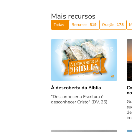
Mais recursos
Todas
Recursos
519
Oração
178
M
Co
À descoberta da Bíblia
no
"Desconhecer a Escritura é
Gu
desconhecer Cristo" (DV, 26)
su
de
ir