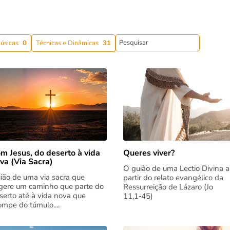
úsicas
0
Técnicas e Dinâmicas
31
m Jesus, do deserto à vida
Queres viver?
va (Via Sacra)
O guião de uma Lectio Divina a
ião de uma via sacra que
partir do relato evangélico da
gere um caminho que parte do
Ressurreição de Lázaro (Jo
serto até à vida nova que
11,1‑45)
rompe do túmulo....