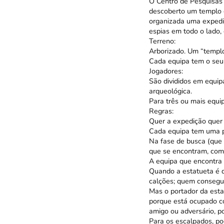
O Centro de Pesquisas 
descoberto um templo 
organizada uma expediç
espias em todo o lado
Terreno:
Arborizado. Um “templo”
Cada equipa tem o seu
Jogadores:
São divididos em equip
arqueológica.
Para três ou mais equi
Regras:
Quer a expedição quer 
Cada equipa tem uma pl
Na fase de busca (que p
que se encontram, com
A equipa que encontra 
Quando a estatueta é 
calções; quem consegue 
Mas o portador da esta
porque está ocupado co
amigo ou adversário, p
Para os escalpados, po