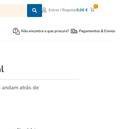
0
0,00
€
Entrar / Registar
Não encontra o que procura?
Pagamentos & Envios
l
s andam atrás de