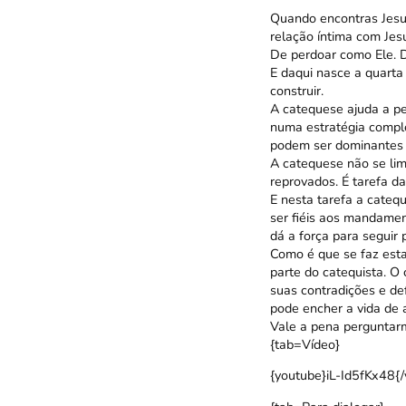
Quando encontras Jesus
relação íntima com Jes
De perdoar como Ele. D
E daqui nasce a quarta 
construir.
A catequese ajuda a pe
numa estratégia comple
podem ser dominantes 
A catequese não se lim
reprovados. É tarefa d
E nesta tarefa a cateq
ser fiéis aos mandamen
dá a força para seguir 
Como é que se faz esta
parte do catequista. O
suas contradições e de
pode encher a vida de a
Vale a pena perguntarm
{tab=Vídeo}
{youtube}iL-Id5fKx48{/