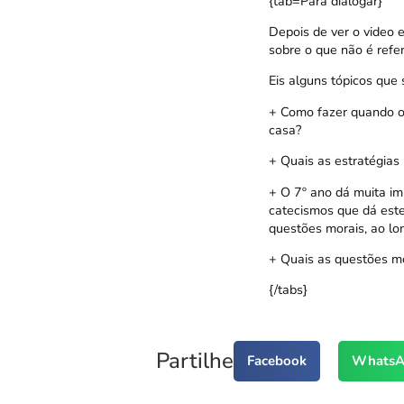
{tab=Para dialogar}
Depois de ver o video 
sobre o que não é refer
Eis alguns tópicos que
+ Como fazer quando o
casa?
+ Quais as estratégias
+ O 7º ano dá muita im
catecismos que dá est
questões morais, ao lo
+ Quais as questões mo
{/tabs}
Partilhe
Facebook
WhatsA