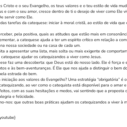
 Cristo e o seu Evangelho, os teus valores e o teu estilo de vida m
us e com o seu amor, cresce dentro de ti o desejo de viver como Ele v
e servir como Ele.
das tarefas da catequese: iniciar à moral cristã, ao estilo de vida que
rceber, pela positiva, quais as atitudes que estão mais em consonânc
mentar, a catequese ajuda a ter um espírito crítico em relação a co
na nossa sociedade ou na casa de cada um.
ita a apresentar uma lista, mais solta ou mais exigente de comporta
a catequese ajudar os catequizandos a viver como Jesus.
uese faz uma descoberta: que Deus está do nosso lado. Ele é força e 
tos e às bem-aventuranças. É Ele que nos ajuda a distinguir o bem do
pela estrada do bem.
 iniciação aos valores do Evangelho? Uma estratégia “obrigatória” é 
 catequizando, ao ver como o catequista está disponível para o amar e
feitos, com as suas hesitações e medos, vai sentindo que a proposta d
legria e felicidade.
o-nos: que outras boas práticas ajudam os catequizandos a viver à m
youtube}