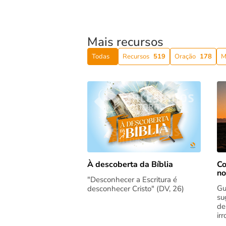
Mais recursos
Todas
Recursos
519
Oração
178
M
Co
À descoberta da Bíblia
no
"Desconhecer a Escritura é
Gu
desconhecer Cristo" (DV, 26)
su
de
ir