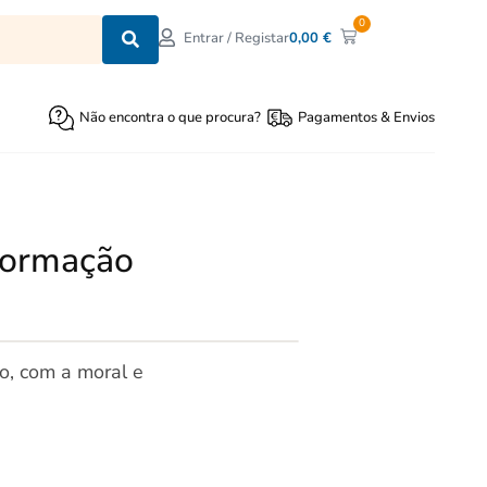
0
0,00
€
Entrar / Registar
Não encontra o que procura?
Pagamentos & Envios
 formação
o, com a moral e