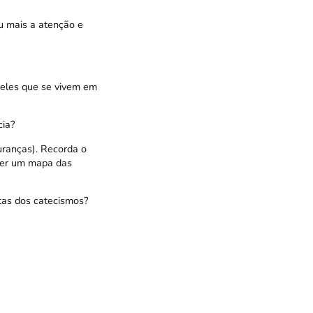
ou mais a atenção e
eles que se vivem em
cia?
uranças). Recorda o
zer um mapa das
tas dos catecismos?