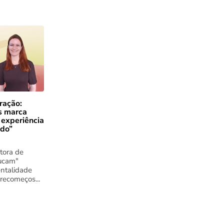
ração:
s marca
 experiência
ado”
tora de
ucam"
ntalidade
 recomeços...