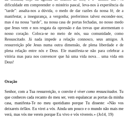
dificuldade em compreender o mistério pascal, leva-nos à experiência da
“tarde”: assalta-nos a dúvida, o medo de dar razões da nossa fé, de a
manifestar, a insegurança, a vergonha; preferimos talvez esconder-nos;
mas é na nossa “tarde”, na nossa casa de portas fechadas, no nosso medo
que Jesus vem e nos resgata da opressão e das trevas que atormentam o
nosso coração. Coloca-se no meio de nós, sua comunidade, como
Ressuscitado. Já nada impede a relação connosco, seus amigos. A
ressurreição põe Jesus numa outra dimensão, de plena liberdade e de
plena relação entre nós e Deus. Ele manifesta-se não para celebrar a
vitória mas para nos convencer que há uma vida nova… uma vida em
Deus!
Oração
Senhor, com a Tua ressurreição, o convite é
viver como ressuscitados
. Tu
que conheces cada recanto do meu ser, vem espalancar as portas da minha
casa, manifesta-Te no meu quotidiano porque Tu disseste: «Não vos
deixareis órfãos. Eu virei a vós. Ainda um pouco e o mundo não mais me
verá, mas vós me vereis porque Eu vivo e vós vivereis.» (Jo14, 19)