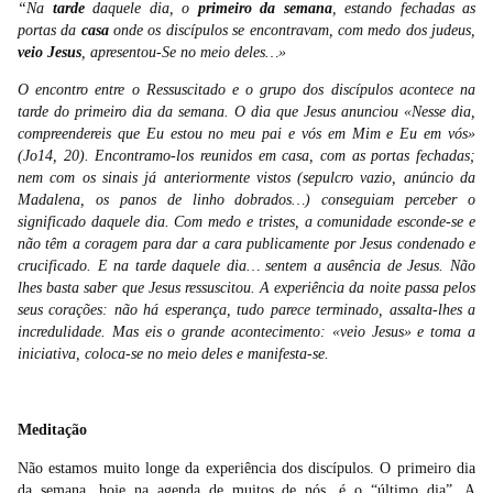
“Na
tarde
daquele dia, o
primeiro da semana
, estando fechadas as
portas da
casa
onde os discípulos se encontravam, com medo dos judeus,
veio Jesus
, apresentou-Se no meio deles…»
O encontro entre o Ressuscitado e o grupo dos discípulos acontece na
tarde do primeiro dia da semana. O dia que Jesus anunciou «Nesse dia,
compreendereis que Eu estou no meu pai e vós em Mim e Eu em vós»
(Jo14, 20). Encontramo-los reunidos em casa, com as portas fechadas;
nem com os sinais já anteriormente vistos (sepulcro vazio, anúncio da
Madalena, os panos de linho dobrados…) conseguiam perceber o
significado daquele dia. Com medo e tristes, a comunidade esconde-se e
não têm a coragem para dar a cara publicamente por Jesus condenado e
crucificado. E na tarde daquele dia… sentem a ausência de Jesus. Não
lhes basta saber que Jesus ressuscitou. A experiência da noite passa pelos
seus corações: não há esperança, tudo parece terminado, assalta-lhes a
incredulidade. Mas eis o grande acontecimento: «veio Jesus» e toma a
iniciativa, coloca-se no meio deles e manifesta-se.
Meditação
Não estamos muito longe da experiência dos discípulos. O primeiro dia
da semana, hoje na agenda de muitos de nós, é o “último dia”. A