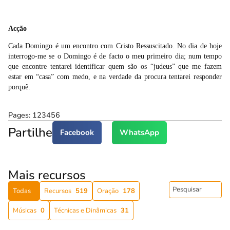
Acção
Cada Domingo é um encontro com Cristo Ressuscitado. No dia de hoje
interrogo-me se o Domingo é de facto o meu primeiro dia; num tempo
que encontre tentarei identificar quem são os “judeus” que me fazem
estar em “casa” com medo, e na verdade da procura tentarei responder
porquê.
Pages:
1
2
3
4
5
6
Partilhe
Facebook
WhatsApp
Mais recursos
Todas
Recursos
519
Oração
178
Músicas
0
Técnicas e Dinâmicas
31