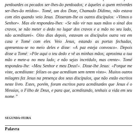
perdoardes os pecados ser-lhes-ão perdoados; e àqueles a quem retiverdes
ser-lhes-ão retidos». Tomé, um dos Doze, Chamado Dídimo, não estava
com eles quando veio Jesus. Disseram-lhe os outros discípulos: «Vimos o
Senhor». Mas ele respondeu-lhes: «Se não vir nas suas mãos o sinal dos
cravos, se não meter o dedo no lugar dos cravos e a mão no seu lado,
não acreditarei». Oito dias depois, estavam os discípulos outra vez em
casa e Tomé com eles. Veio Jesus, estando as portas fechadas,
apresentou-se no meio deles e disse: «A paz esteja convosco». Depois
disse a Tomé: «Põe aqui o teu dedo e vê as minhas mãos; aproxima a tua
mão e mete-a no meu lado; e não sejas incrédulo, mas crente». Tomé
respondeu-lhe: «Meu Senhor e meu Deus!». Disse-lhe Jesus: «Porque me
viste, acreditaste: felizes os que acreditam sem terem visto». Muitos outros
milagres fez Jesus na presença dos seus discípulos, que não estão escritos
neste livro. Estes, porém, foram escritos para acreditardes que Jesus é o
Messias, o Filho de Deus, e para que, acreditando, tenhais a vida em seu
nome.”
segunda-feira
Palavra