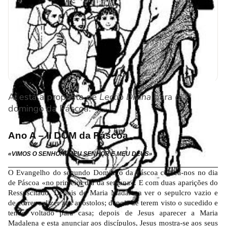
Aí está a proposta de
Lectio Divina
para o 2º
domingo da Páscoa.
Ano A – II DOM da Páscoa
«VIMOS O SENHOR! MEU SENHOR E MEU DEUS»
O Evangelho do segundo Domingo da Páscoa coloca-nos no dia
de Páscoa «no primeiro dia da semana». E com duas aparições do
Ressuscitado. Depois de Maria Madalena ver o sepulcro vazio e
de correr a dizer aos apóstolos; depois de terem visto o sucedido e
tendo voltado para casa; depois de Jesus aparecer a Maria
Madalena e esta anunciar aos discípulos, Jesus mostra-se aos seus