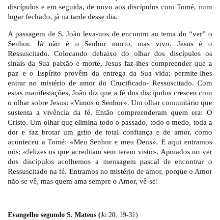
discípulos e em seguida, de novo aos discípulos com Tomé, num
lugar fechado, já na tarde desse dia.
A passagem de S. João leva-nos de encontro ao tema do “ver” o
Senhor. Já não é o Senhor morto, mas vivo. Jesus é o
Ressuscitado. Colocando debaixo do olhar dos discípulos os
sinais da Sua paixão e morte, Jesus faz-lhes compreender que a
paz e o Espírito provêm da entrega da Sua vida; permite-lhes
entrar no mistério de amor do Crucificado- Ressuscitado. Com
estas manifestações, João diz que a fé dos discípulos cresceu com
o olhar sobre Jesus: «Vimos o Senhor». Um olhar comunitário que
sustenta a vivência da fé. Então compreenderam quem era: O
Cristo. Um olhar que elimina todo o passado, todo o medo, toda a
dor e faz brotar um grito de total confiança e de amor, como
aconteceu a Tomé: «Meu Senhor e meu Deus». E aqui entramos
nós: «felizes os que acreditam sem terem visto». Apoiados no ver
dos discípulos acolhemos a mensagem pascal de encontrar o
Ressuscitado na fé. Entramos no mistério de amor, porque o Amor
não se vê, mas quem ama sempre o Amor, vê-se!
Evangelho segundo S. Mateus (
Jo 20, 19-31)