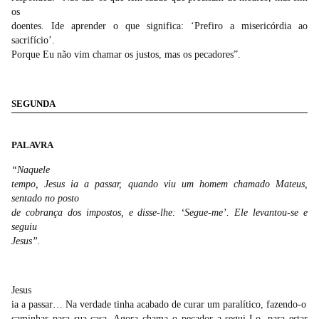
os
doentes. Ide aprender o que significa: ‘Prefiro a misericórdia ao
sacrifício’.
Porque Eu não vim chamar os justos, mas os pecadores”.
SEGUNDA
PALAVRA
“Naquele
tempo, Jesus ia a passar, quando viu um homem chamado Mateus,
sentado no posto
de cobrança dos impostos, e disse-lhe: ‘Segue-me’. Ele levantou-se e
seguiu
Jesus”.
Jesus
ia a passar… Na verdade tinha acabado de curar um paralítico, fazendo-o
caminhar para sua casa. Agora chama o pecador a segui-Lo, para estar