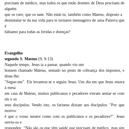
precisam de médico, mas todos os que estão doentes de Deus precisam de
alguém
que os cure, que os sane. Não estás tu, também como Mateus, disposto a
desinstalar-te da tua vida para te tornares mensageiro de uma Palavra que
é
bálsamo para todas as feridas e doenças?
Evangelho
segundo S. Mateus
(9, 9-13)
Naquele tempo, Jesus ia a passar, quando viu um
homem chamado Mateus, sentado no posto de cobrança dos impostos, e
disse-lhe:
“Segue-me”. Ele levantou-se e seguiu Jesus. Um dia
em que Jesus
estava
à mesa
em casa de Mateus, muitos publicanos e pecadores vieram sentar-se com
ele e os
seus discípulos. Vendo isto, os fariseus diziam aos discípulos: “Por que
motivo
é que o vosso mestre come com os publicanos e os pecadores?”. Jesus
ouviu-os e
respondeu: “Não são os que têm saúde que precisam de médico, mas sim