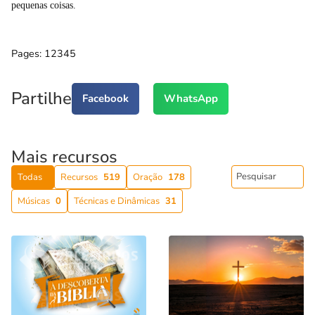
pequenas coisas.
Pages:
1
2
3
4
5
Partilhe
Facebook
WhatsApp
Mais recursos
Todas
Recursos
519
Oração
178
Músicas
0
Técnicas e Dinâmicas
31