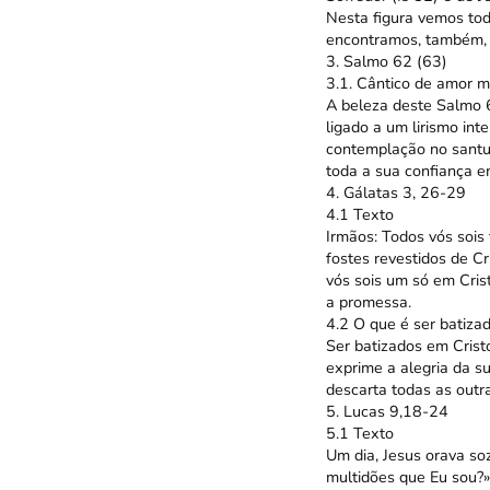
Nesta figura vemos tod
encontramos, também, o
3. Salmo 62 (63)
3.1. Cântico de amor mí
A beleza deste Salmo 6
ligado a um lirismo in
contemplação no santu
toda a sua confiança e
4. Gálatas 3, 26-29
4.1 Texto
Irmãos: Todos vós sois 
fostes revestidos de C
vós sois um só em Cris
a promessa.
4.2 O que é ser batiza
Ser batizados em Cristo
exprime a alegria da s
descarta todas as outr
5. Lucas 9,18-24
5.1 Texto
Um dia, Jesus orava so
multidões que Eu sou?» 