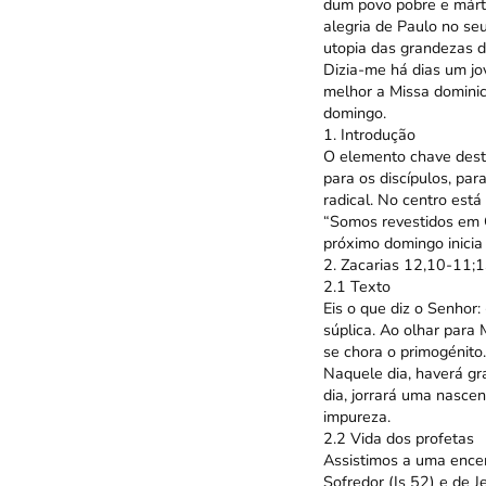
dum povo pobre e mártir
alegria de Paulo no seu
utopia das grandezas d
Dizia-me há dias um jov
melhor a Missa domini
domingo.
1. Introdução
O elemento chave deste
para os discípulos, par
radical. No centro está
“Somos revestidos em Cr
próximo domingo inicia
2. Zacarias 12,10-11;1
2.1 Texto
Eis o que diz o Senhor
súplica. Ao olhar para
se chora o primogénito.
Naquele dia, haverá g
dia, jorrará uma nascen
impureza.
2.2 Vida dos profetas
Assistimos a uma encen
Sofredor (Is 52) e de J