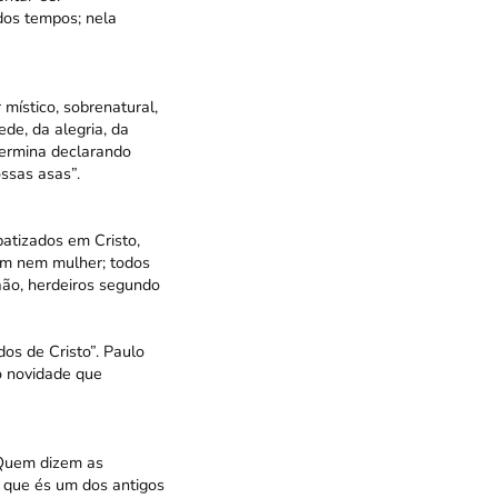
dos tempos; nela
místico, sobrenatural,
de, da alegria, da
ermina declarando
ssas asas”.
batizados em Cristo,
mem nem mulher; todos
aão, herdeiros segundo
dos de Cristo”. Paulo
o novidade que
«Quem dizem as
, que és um dos antigos