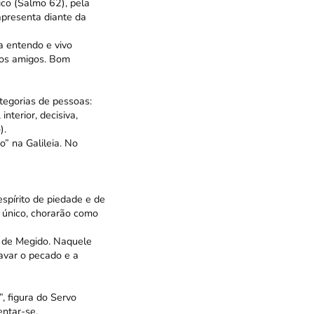
ico (Salmo 62), pela
apresenta diante da
a entendo e vivo
 os amigos. Bom
tegorias de pessoas:
nterior, decisiva,
).
o” na Galileia. No
spírito de piedade e de
 único, chorarão como
 de Megido. Naquele
lavar o pecado e a
, figura do Servo
entar-se.