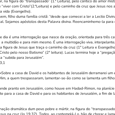
, na figura do “transpassado” (1.ª Leitura), pelo cântico do amor míst
 “viver com Cristo”(2.ªLeitura) e pelo caminho da cruz que Jesus nos 
a vida (Evangelho).
em, filho duma família cristã: “desde que comecei a ler a Lectio Divin
cal. Sejamos apóstolos desta Palavra divina. Reencaminhemo-la para
 dia é uma interrogação que nasce da oração, orientada para três ca
a a multidão e para mim mesmo. É uma interrogação viva, interpelante, i
 a figura de Jesus que traça o caminho da cruz (1ª Leitura e Evangelho
isto pelo nosso Batismo” (2ª leitura). Lucas termina hoje a “pregaçã
 a “subida para Jerusalém”.
3,1
: «Sobre a casa de David e os habitantes de Jerusalém derramarei um e
 Mim, a quem trespassaram, lamentar-se-ão como se lamenta um filho
rande pranto em Jerusalém, como houve em Hadad-Rimon, na planície
te para a casa de David e para os habitantes de Jerusalém, a fim de 
ação dramática dum povo pobre e mártir, na figura do “transpassado”
esus na cruz (Jo 19,37). Todos, ao contemplá-Lo, hão de chorar e lam