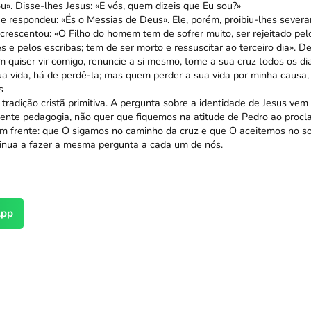
u». Disse-lhes Jesus: «E vós, quem dizeis que Eu sou?»
e respondeu: «És o Messias de Deus». Ele, porém, proibiu-lhes sever
crescentou: «O Filho do homem tem de sofrer muito, ser rejeitado pel
s e pelos escribas; tem de ser morto e ressuscitar ao terceiro dia». De
m quiser vir comigo, renuncie a si mesmo, tome a sua cruz todos os di
ua vida, há de perdê-la; mas quem perder a sua vida por minha causa, 
s
 tradição cristã primitiva. A pergunta sobre a identidade de Jesus v
iente pedagogia, não quer que fiquemos na atitude de Pedro ao proc
 frente: que O sigamos no caminho da cruz e que O aceitemos no sof
tinua a fazer a mesma pergunta a cada um de nós.
pp