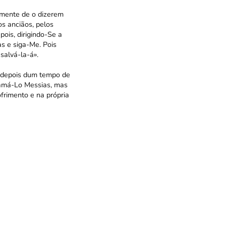
amente de o dizerem
os anciãos, pelos
pois, dirigindo-Se a
as e siga-Me. Pois
salvá-la-á».
em depois dum tempo de
lamá-Lo Messias, mas
rimento e na própria