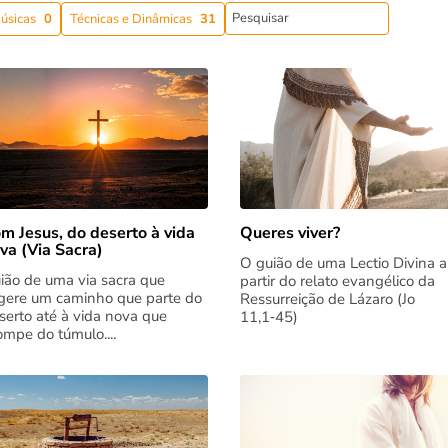
úsicas
0
Técnicas e Dinâmicas
31
m Jesus, do deserto à vida
Queres viver?
va (Via Sacra)
O guião de uma Lectio Divina a
ião de uma via sacra que
partir do relato evangélico da
gere um caminho que parte do
Ressurreição de Lázaro (Jo
serto até à vida nova que
11,1‑45)
rompe do túmulo....