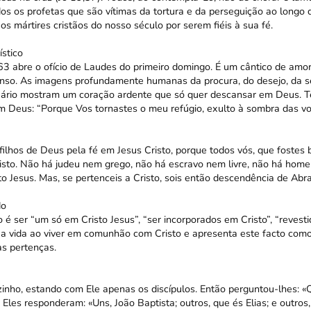
os os profetas que são vítimas da tortura e da perseguição ao longo 
s mártires cristãos do nosso século por serem fiéis à sua fé.
stico
3 abre o ofício de Laudes do primeiro domingo. É um cântico de amor 
tenso. As imagens profundamente humanas da procura, do desejo, da se
ário mostram um coração ardente que só quer descansar em Deus. T
m Deus: “Porque Vos tornastes o meu refúgio, exulto à sombra das vo
filhos de Deus pela fé em Jesus Cristo, porque todos vós, que fostes 
risto. Não há judeu nem grego, não há escravo nem livre, não há ho
to Jesus. Mas, se pertenceis a Cristo, sois então descendência de Abr
do
 é ser “um só em Cristo Jesus”, “ser incorporados em Cristo”, “revesti
ua vida ao viver em comunhão com Cristo e apresenta este facto com
as pertenças.
zinho, estando com Ele apenas os discípulos. Então perguntou-lhes: 
Eles responderam: «Uns, João Baptista; outros, que és Elias; e outros