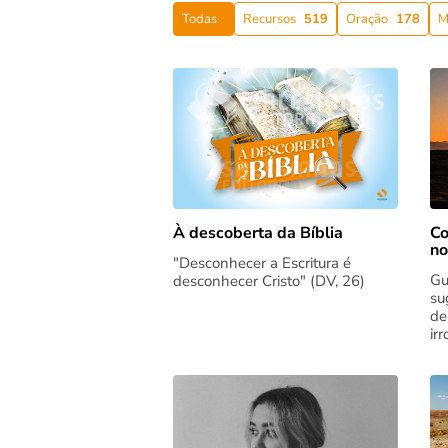
Todas
Recursos
519
Oração
178
M
Co
À descoberta da Bíblia
no
"Desconhecer a Escritura é
Gu
desconhecer Cristo" (DV, 26)
su
de
ir