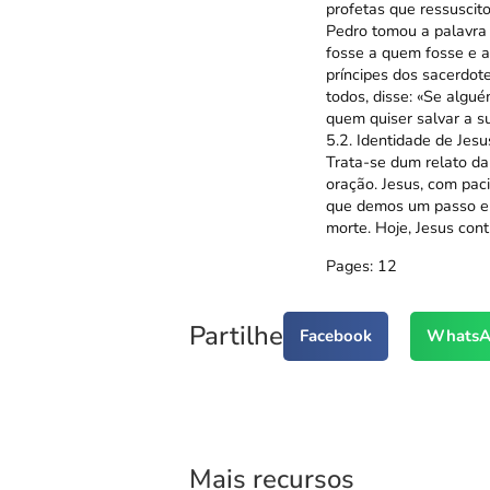
profetas que ressuscito
Pedro tomou a palavra 
fosse a quem fosse e a
príncipes dos sacerdote
todos, disse: «Se algué
quem quiser salvar a s
5.2. Identidade de Jesu
Trata-se dum relato da
oração. Jesus, com pac
que demos um passo em
morte. Hoje, Jesus con
Pages:
1
2
Partilhe
Facebook
WhatsA
Mais recursos