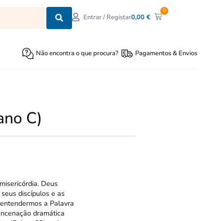
0
0,00
€
Entrar / Registar
Não encontra o que procura?
Pagamentos & Envios
ano C)
misericórdia. Deus
seus discípulos e as
 entendermos a Palavra
 encenação dramática