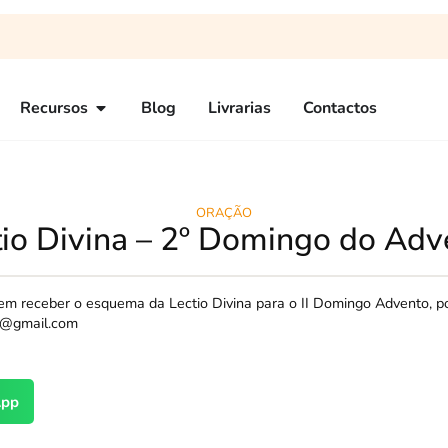
Recursos
Blog
Livrarias
Contactos
ORAÇÃO
tio Divina – 2º Domingo do Adv
 em receber o esquema da Lectio Divina para o II Domingo Advento, po
ra@gmail.com
pp