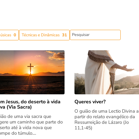
úsicas
0
Técnicas e Dinâmicas
31
m Jesus, do deserto à vida
Queres viver?
va (Via Sacra)
O guião de uma Lectio Divina a
ião de uma via sacra que
partir do relato evangélico da
gere um caminho que parte do
Ressurreição de Lázaro (Jo
serto até à vida nova que
11,1‑45)
rompe do túmulo....