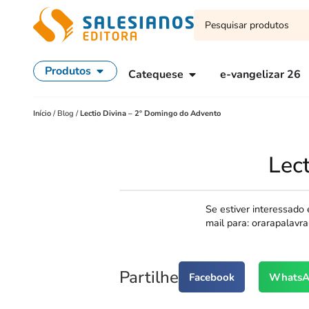
Produtos
Catequese
e-vangelizar 26
Início
/
Blog
/
Lectio Divina – 2º Domingo do Advento
Lec
Se estiver interessado
mail para: orarapalav
Partilhe
Facebook
WhatsA