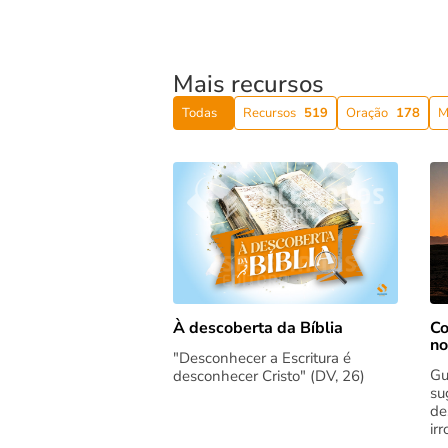
Mais recursos
Todas
Recursos
519
Oração
178
M
Co
À descoberta da Bíblia
no
"Desconhecer a Escritura é
Gu
desconhecer Cristo" (DV, 26)
su
de
ir