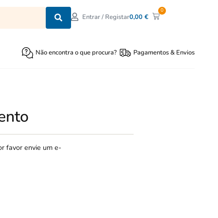
0
0,00
€
Entrar / Registar
Não encontra o que procura?
Pagamentos & Envios
ento
r favor envie um e-