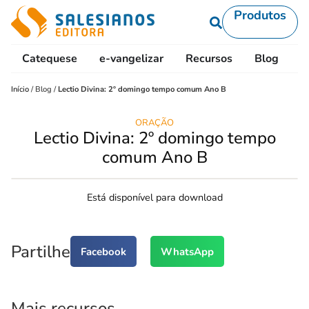
Produtos
Catequese
e-vangelizar
Recursos
Blog
L
Início
/
Blog
/
Lectio Divina: 2º domingo tempo comum Ano B
ORAÇÃO
Lectio Divina: 2º domingo tempo
comum Ano B
Está disponível para download
Partilhe
Facebook
WhatsApp
Mais recursos