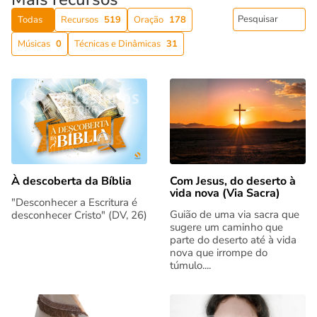
Todas
Recursos
519
Oração
178
Músicas
0
Técnicas e Dinâmicas
31
Com Jesus, do deserto à
À descoberta da Bíblia
vida nova (Via Sacra)
"Desconhecer a Escritura é
Guião de uma via sacra que
desconhecer Cristo" (DV, 26)
sugere um caminho que
parte do deserto até à vida
nova que irrompe do
túmulo....