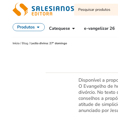
Produtos
Catequese
e-vangelizar 26
Início
/
Blog
/
Lectio divina: 27º domingo
Disponível a prop
O Evangelho de hoj
divórcio. No texto
conselhos a propó
atitude de simpli
anunciado por Jes