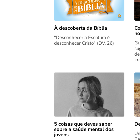
Co
À descoberta da Bíblia
no
"Desconhecer a Escritura é
Gu
desconhecer Cristo" (DV, 26)
su
de
ir
5 coisas que deves saber
De
sobre a saúde mental dos
Um
jovens
Pa