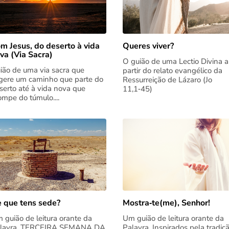
m Jesus, do deserto à vida
Queres viver?
va (Via Sacra)
O guião de uma Lectio Divina a
ião de uma via sacra que
partir do relato evangélico da
gere um caminho que parte do
Ressurreição de Lázaro (Jo
serto até à vida nova que
11,1‑45)
rompe do túmulo....
 que tens sede?
Mostra‑te(me), Senhor!
 guião de leitura orante da
Um guião de leitura orante da
lavra. TERCEIRA SEMANA DA
Palavra. Inspirados pela tradiç