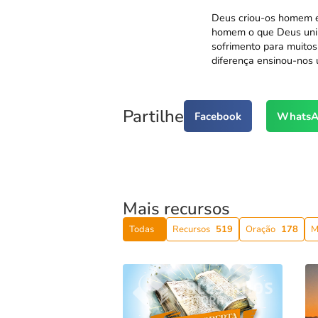
Deus criou-os homem e 
homem o que Deus uniu
sofrimento para muitos
diferença ensinou-nos
Partilhe
Facebook
WhatsA
Mais recursos
Todas
Recursos
519
Oração
178
M