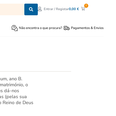
0
0,00
€
Entrar / Registar
Não encontra o que procura?
Pagamentos & Envios
mum, ano B.
matrimónio, o
us dá-nos
as (pelas sua
do Reino de Deus