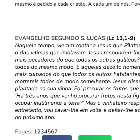
mesmo é pedido a cada cristão. A cada um de nós. Po
EVANGELHO SEGUNDO S. LUCAS (
Lc 13,1-9
)
Naquele tempo, vieram contar a Jesus que Pilato
o das vítimas que imolavam. Jesus respondeu-lhes:
mais pecadores do que todos os outros galileus?
todos do mesmo modo. E aqueles dezoito homens, 
mais culpados do que todos os outros habitantes
morrereis todos de modo semelhante. Jesus disse
plantada na sua vinha. Foi procurar os frutos qu
‘Há três anos que venho procurar frutos nesta fig
ocupar inutilmente a terra?’ Mas o vinhateiro res
entretanto, vou cavar-lhe em volta e deitar-lhe a
no próximo ano.
Pages:
1
2
3
4
5
6
7