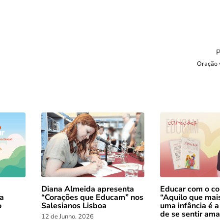
Oração 
Diana Almeida apresenta
Educar com o co
 a
“Corações que Educam” nos
“Aquilo que mai
o
Salesianos Lisboa
uma infância é a
de se sentir am
12 de Junho, 2026