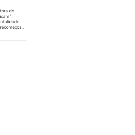
tora de
ucam"
ntalidade
 recomeços...