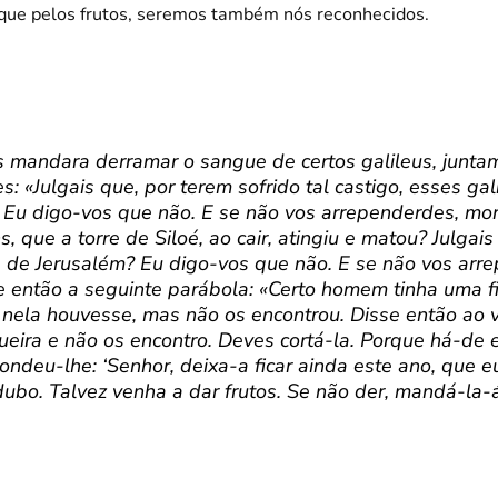
rque pelos frutos, seremos também nós reconhecidos.
s mandara derramar o sangue de certos galileus, junt
 «Julgais que, por terem sofrido tal castigo, esses ga
 Eu digo-vos que não. E se não vos arrependerdes, mor
que a torre de Siloé, ao cair, atingiu e matou? Julgai
 de Jerusalém? Eu digo-vos que não. E se não vos arr
 então a seguinte parábola: «Certo homem tinha uma f
e nela houvesse, mas não os encontrou. Disse então ao v
ueira e não os encontro. Deves cortá-la. Porque há-de e
pondeu-lhe: ‘Senhor, deixa-a ficar ainda este ano, que e
dubo. Talvez venha a dar frutos. Se não der, mandá-la-á