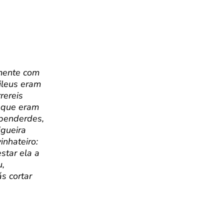
amente com
lileus eram
rereis
s que eram
ependerdes,
igueira
inhateiro:
star ela a
u,
s cortar