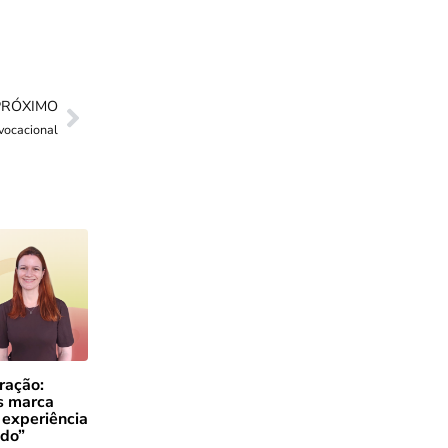
PRÓXIMO
vocacional
ração:
s marca
 experiência
ado”