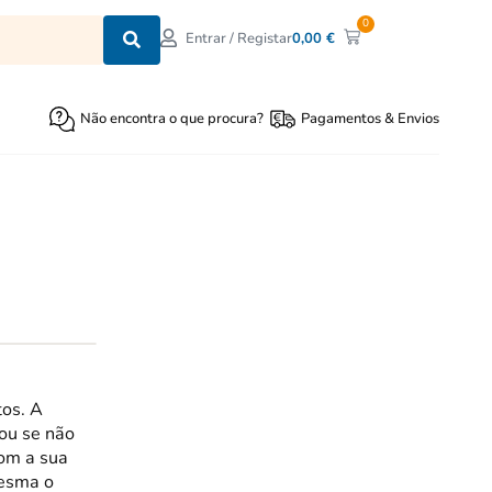
0
0,00
€
Entrar / Registar
Não encontra o que procura?
Pagamentos & Envios
tos. A
(ou se não
com a sua
resma o