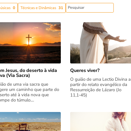
úsicas
0
Técnicas e Dinâmicas
31
m Jesus, do deserto à vida
Queres viver?
va (Via Sacra)
O guião de uma Lectio Divina a
ião de uma via sacra que
partir do relato evangélico da
gere um caminho que parte do
Ressurreição de Lázaro (Jo
serto até à vida nova que
11,1‑45)
rompe do túmulo....