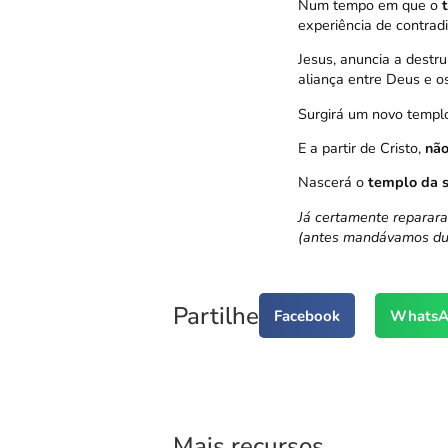
Num tempo em que o
experiência de contrad
Jesus, anuncia a destr
aliança entre Deus e o
Surgirá um novo templo
E a partir de Cristo,
não
Nascerá o
templo da s
Já certamente repara
(antes mandávamos du
Partilhe
Facebook
WhatsA
Mais recursos