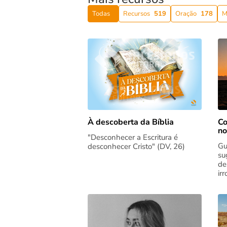
Todas
Recursos
519
Oração
178
M
Co
À descoberta da Bíblia
no
"Desconhecer a Escritura é
Gu
desconhecer Cristo" (DV, 26)
su
de
ir