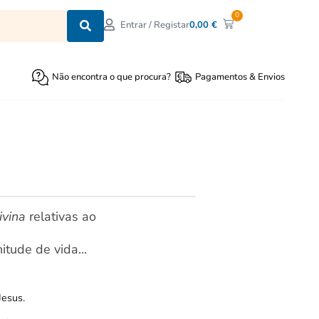
0
0,00
€
Entrar / Registar
Não encontra o que procura?
Pagamentos & Envios
ivina
relativas ao
itude de vida...
Jesus.