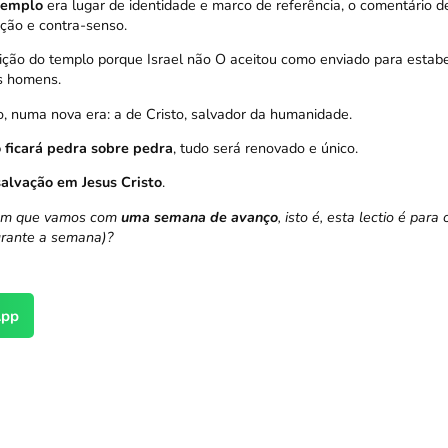
templo
era lugar de identidade e marco de referência, o comentário d
ição e contra-senso.
uição do templo porque Israel não O aceitou como enviado para esta
s homens.
, numa nova era: a de Cristo, salvador da humanidade.
 ficará pedra sobre pedra
, tudo será renovado e único.
alvação em Jesus Cristo
.
ram que vamos com
uma semana de avanço
, isto é, esta lectio é par
rante a semana)?
pp