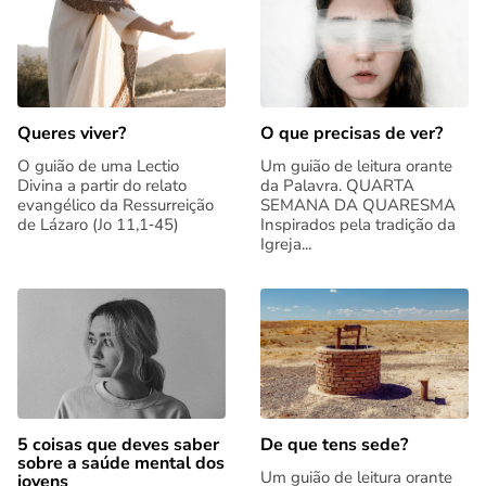
Queres viver?
O que precisas de ver?
O guião de uma Lectio
Um guião de leitura orante
Divina a partir do relato
da Palavra. QUARTA
evangélico da Ressurreição
SEMANA DA QUARESMA
de Lázaro (Jo 11,1‑45)
Inspirados pela tradição da
Igreja...
5 coisas que deves saber
De que tens sede?
sobre a saúde mental dos
Um guião de leitura orante
jovens