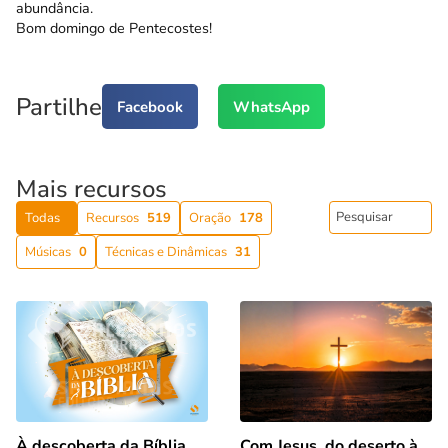
abundância.
Bom domingo de Pentecostes!
Partilhe
Facebook
WhatsApp
Mais recursos
Todas
Recursos
519
Oração
178
Músicas
0
Técnicas e Dinâmicas
31
Com Jesus, do deserto à
À descoberta da Bíblia