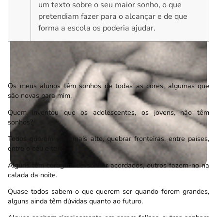
um texto sobre o seu maior sonho, o que
pretendiam fazer para o alcançar e de que
forma a escola os poderia ajudar.
Os meus alunos têm sonhos de todas as cores, algumas que
são novas para mim.
Quem inventou que os adolescentes, os jovens, não têm
sonhos?
Todos querem voar mais alto, quebrar fronteiras, entre países,
entre o céu e terra.
Alguns têm coragem de sonhar acordados, outros fazem-no na
calada da noite.
Quase todos sabem o que querem ser quando forem grandes,
alguns ainda têm dúvidas quanto ao futuro.