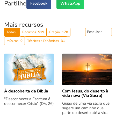
Partilhe
Facebook
WhatsApp
Mais recursos
Todas
Recursos
519
Oração
178
Músicas
0
Técnicas e Dinâmicas
31
Com Jesus, do deserto à
À descoberta da Bíblia
vida nova (Via Sacra)
"Desconhecer a Escritura é
Guião de uma via sacra que
desconhecer Cristo" (DV, 26)
sugere um caminho que
parte do deserto até à vida