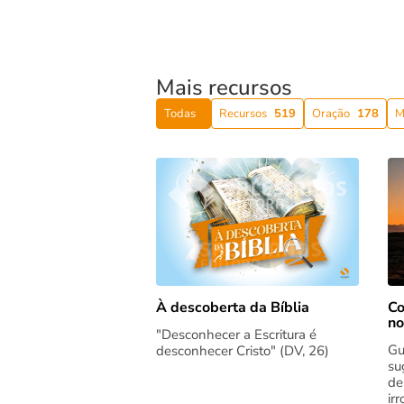
Mais recursos
Todas
Recursos
519
Oração
178
M
Co
À descoberta da Bíblia
no
"Desconhecer a Escritura é
Gu
desconhecer Cristo" (DV, 26)
su
de
ir