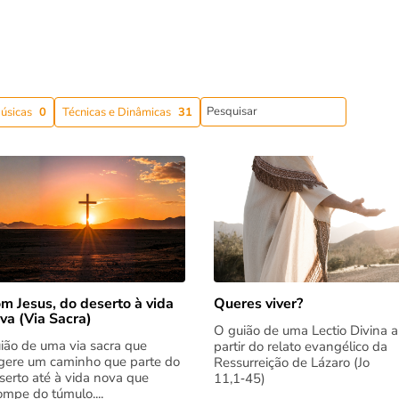
úsicas
0
Técnicas e Dinâmicas
31
m Jesus, do deserto à vida
Queres viver?
va (Via Sacra)
O guião de uma Lectio Divina a
ião de uma via sacra que
partir do relato evangélico da
gere um caminho que parte do
Ressurreição de Lázaro (Jo
serto até à vida nova que
11,1‑45)
rompe do túmulo....