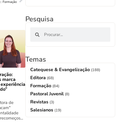
:: Formação
Pesquisa
Temas
Catequese & Evangelização
(188)
ração:
Editora
(68)
s marca
 experiência
Formação
(84)
ado”
Pastoral Juvenil
(8)
Revistas
(3)
tora de
ucam"
Salesianos
(19)
ntalidade
 recomeços...