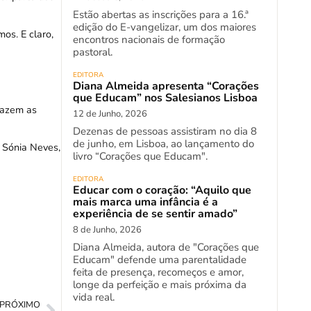
Estão abertas as inscrições para a 16.ª
edição do E-vangelizar, um dos maiores
os. E claro,
encontros nacionais de formação
pastoral.
EDITORA
Diana Almeida apresenta “Corações
que Educam” nos Salesianos Lisboa
razem as
12 de Junho, 2026
Dezenas de pessoas assistiram no dia 8
de junho, em Lisboa, ao lançamento do
, Sónia Neves,
livro “Corações que Educam".
EDITORA
Educar com o coração: “Aquilo que
mais marca uma infância é a
experiência de se sentir amado”
8 de Junho, 2026
Diana Almeida, autora de "Corações que
Educam" defende uma parentalidade
feita de presença, recomeços e amor,
longe da perfeição e mais próxima da
vida real.
PRÓXIMO