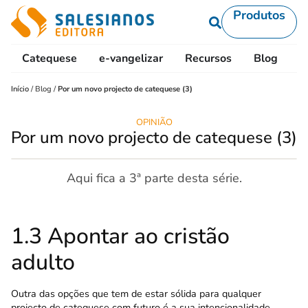
Produtos
Catequese
e-vangelizar
Recursos
Blog
L
Início
/
Blog
/
Por um novo projecto de catequese (3)
OPINIÃO
Por um novo projecto de catequese (3)
Aqui fica a 3ª parte desta série.
1.3 Apontar ao cristão
adulto
Outra das opções que tem de estar sólida para qualquer
projecto de catequese com futuro é a sua intencionalidade