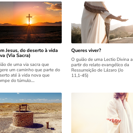
m Jesus, do deserto à vida
Queres viver?
va (Via Sacra)
O guião de uma Lectio Divina a
ião de uma via sacra que
partir do relato evangélico da
gere um caminho que parte do
Ressurreição de Lázaro (Jo
serto até à vida nova que
11,1‑45)
rompe do túmulo....