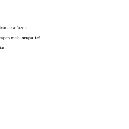
cance a fazer.
cupes mais:
ocupa-te
!
ar.