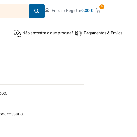
0
0,00
€
Entrar / Registar
Não encontra o que procura?
Pagamentos & Envios
lo.
snecessária.