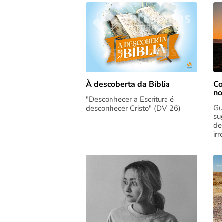
Co
À descoberta da Bíblia
no
"Desconhecer a Escritura é
Gu
desconhecer Cristo" (DV, 26)
su
de
ir