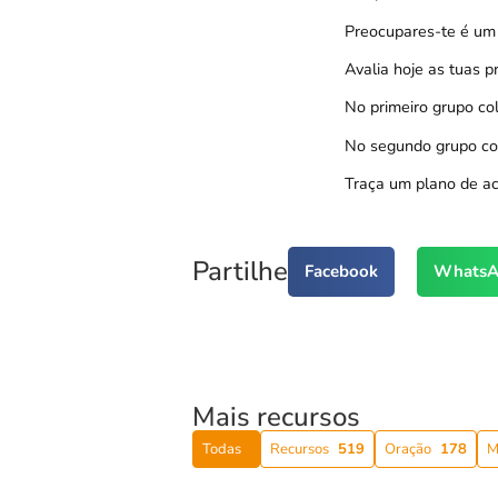
Preocupares-te é um 
Avalia hoje as tuas 
No primeiro grupo co
No segundo grupo col
Traça um plano de ac
Partilhe
Facebook
WhatsA
Mais recursos
Todas
Recursos
519
Oração
178
M