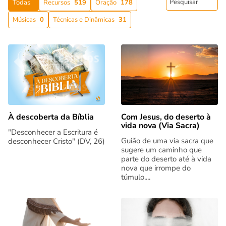
Todas
Recursos
519
Oração
178
Músicas
0
Técnicas e Dinâmicas
31
Com Jesus, do deserto à
À descoberta da Bíblia
vida nova (Via Sacra)
"Desconhecer a Escritura é
Guião de uma via sacra que
desconhecer Cristo" (DV, 26)
sugere um caminho que
parte do deserto até à vida
nova que irrompe do
túmulo....